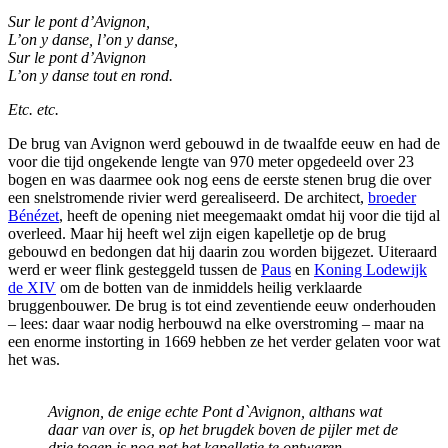
Sur le pont d’Avignon,
L’on y danse, l’on y danse,
Sur le pont d’Avignon
L’on y danse tout en rond.
Etc. etc.
De brug van Avignon werd gebouwd in de twaalfde eeuw en had de
voor die tijd ongekende lengte van 970 meter opgedeeld over 23
bogen en was daarmee ook nog eens de eerste stenen brug die over
een snelstromende rivier werd gerealiseerd. De architect,
broeder
Bénézet
, heeft de opening niet meegemaakt omdat hij voor die tijd al
overleed. Maar hij heeft wel zijn eigen kapelletje op de brug
gebouwd en bedongen dat hij daarin zou worden bijgezet. Uiteraard
werd er weer flink gesteggeld tussen de
Paus
en
Koning Lodewijk
de XIV
om de botten van de inmiddels heilig verklaarde
bruggenbouwer. De brug is tot eind zeventiende eeuw onderhouden
– lees: daar waar nodig herbouwd na elke overstroming – maar na
een enorme instorting in 1669 hebben ze het verder gelaten voor wat
het was.
Avignon, de enige echte Pont d`Avignon, althans wat
daar van over is, op het brugdek boven de pijler met de
drie togen is nog net het kapelletje te ontwaren