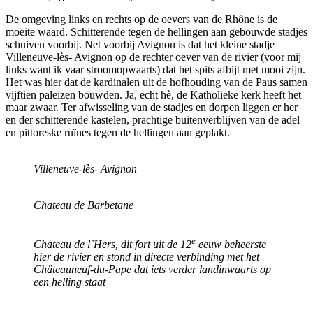
De omgeving links en rechts op de oevers van de Rhône is de
moeite waard. Schitterende tegen de hellingen aan gebouwde stadjes
schuiven voorbij. Net voorbij Avignon is dat het kleine stadje
Villeneuve-lès- Avignon op de rechter oever van de rivier (voor mij
links want ik vaar stroomopwaarts) dat het spits afbijt met mooi zijn.
Het was hier dat de kardinalen uit de hofhouding van de Paus samen
vijftien paleizen bouwden. Ja, echt hè, de Katholieke kerk heeft het
maar zwaar. Ter afwisseling van de stadjes en dorpen liggen er her
en der schitterende kastelen, prachtige buitenverblijven van de adel
en pittoreske ruïnes tegen de hellingen aan geplakt.
Villeneuve-lès- Avignon
Chateau de Barbetane
e
Chateau de l`Hers, dit fort uit de 12
eeuw beheerste
hier de rivier en stond in directe verbinding met het
Châteauneuf-du-Pape dat iets verder landinwaarts op
een helling staat