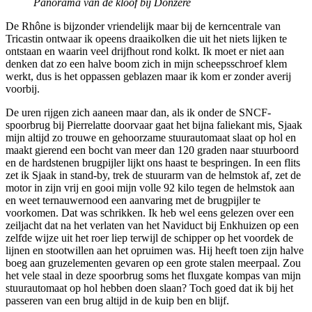
Panorama van de kloof bij Donzère
De Rhône is bijzonder vriendelijk maar bij de kerncentrale van
Tricastin ontwaar ik opeens draaikolken die uit het niets lijken te
ontstaan en waarin veel drijfhout rond kolkt. Ik moet er niet aan
denken dat zo een halve boom zich in mijn scheepsschroef klem
werkt, dus is het oppassen geblazen maar ik kom er zonder averij
voorbij.
De uren rijgen zich aaneen maar dan, als ik onder de SNCF-
spoorbrug bij Pierrelatte doorvaar gaat het bijna faliekant mis, Sjaak
mijn altijd zo trouwe en gehoorzame stuurautomaat slaat op hol en
maakt gierend een bocht van meer dan 120 graden naar stuurboord
en de hardstenen brugpijler lijkt ons haast te bespringen. In een flits
zet ik Sjaak in stand-by, trek de stuurarm van de helmstok af, zet de
motor in zijn vrij en gooi mijn volle 92 kilo tegen de helmstok aan
en weet ternauwernood een aanvaring met de brugpijler te
voorkomen. Dat was schrikken. Ik heb wel eens gelezen over een
zeiljacht dat na het verlaten van het Naviduct bij Enkhuizen op een
zelfde wijze uit het roer liep terwijl de schipper op het voordek de
lijnen en stootwillen aan het opruimen was. Hij heeft toen zijn halve
boeg aan gruzelementen gevaren op een grote stalen meerpaal. Zou
het vele staal in deze spoorbrug soms het fluxgate kompas van mijn
stuurautomaat op hol hebben doen slaan? Toch goed dat ik bij het
passeren van een brug altijd in de kuip ben en blijf.