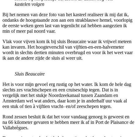
kastelen volgen
Bij het nemen van deze foto van het kasteel realiseer ik mij dat ik,
ondanks de hoogstaande zon aan een strakblauwe hemel, voorlopig
de eerste weken geen last van tegenlicht zal hebben aangezien ik
min of meer pal noord vaar.
Vlak voor vijven kom ik bij sluis Beaucaire waar ik vrijwel meteen
kan invaren. Het hoogteverschil van vijftien-en-een-halvemeter
wordt in slechts dertien minuten overbrugd en voor ik het weet vaar
ik aan de andere zijde de sluis al weer uit.
Sluis Beaucaire
Het is voor mijn gevoel erg rustig op het water. Ik kom de hele dag
slechts zes vrachtschepen en een cruiseschip tegen. Dat is in
vergelijk met het stukje Noordzeekanaal tussen Zaandam en
Amsterdam wel wat anders, daar kom je in anderhalf uur vaak al
een stuk of tien à vijftien vracht- en/of zeeschepen tegen.
Rond zessen besluit ik dat het voor vandaag genoeg is geweest en
na 66 kilometer gevaren te hebben meer ik af in Port de Plaisance de
Vallabrègues.