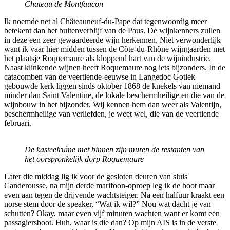
Chateau de Montfaucon
Ik noemde net al Châteauneuf-du-Pape dat tegenwoordig meer
betekent dan het buitenverblijf van de Paus. De wijnkenners zullen
in deze een zeer gewaardeerde wijn herkennen. Niet verwonderlijk
want ik vaar hier midden tussen de Côte-du-Rhône wijngaarden met
het plaatsje Roquemaure als kloppend hart van de wijnindustrie.
Naast klinkende wijnen heeft Roquemaure nog iets bijzonders. In de
catacomben van de veertiende-eeuwse in Langedoc Gotiek
gebouwde kerk liggen sinds oktober 1868 de knekels van niemand
minder dan Saint Valentine, de lokale beschermheilige en die van de
wijnbouw in het bijzonder. Wij kennen hem dan weer als Valentijn,
beschermheilige van verliefden, je weet wel, die van de veertiende
februari.
De kasteelruïne met binnen zijn muren de restanten van
het oorspronkelijk dorp Roquemaure
Later die middag lig ik voor de gesloten deuren van sluis
Canderousse, na mijn derde marifoon-oproep leg ik de boot maar
even aan tegen de drijvende wachtsteiger. Na een halfuur kraakt een
norse stem door de speaker, “Wat ik wil?” Nou wat dacht je van
schutten? Okay, maar even vijf minuten wachten want er komt een
passagiersboot. Huh, waar is die dan? Op mijn AIS is in de verste