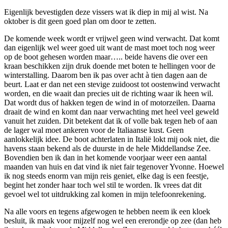
Eigenlijk bevestigden deze vissers wat ik diep in mij al wist. Na
oktober is dit geen goed plan om door te zetten.
De komende week wordt er vrijwel geen wind verwacht. Dat komt
dan eigenlijk wel weer goed uit want de mast moet toch nog weer
op de boot gehesen worden maar….. beide havens die over een
kraan beschikken zijn druk doende met boten te hellingen voor de
winterstalling. Daarom ben ik pas over acht à tien dagen aan de
beurt. Laat er dan net een stevige zuidoost tot oostenwind verwacht
worden, en die waait dan precies uit de richting waar ik heen wil.
Dat wordt dus of hakken tegen de wind in of motorzeilen. Daarna
draait de wind en komt dan naar verwachting met heel veel geweld
vanuit het zuiden. Dit betekent dat ik of volle bak tegen heb of aan
de lager wal moet ankeren voor de Italiaanse kust. Geen
aanlokkelijk idee. De boot achterlaten in Italië lokt mij ook niet, die
havens staan bekend als de duurste in de hele Middellandse Zee.
Bovendien ben ik dan in het komende voorjaar weer een aantal
maanden van huis en dat vind ik niet fair tegenover Yvonne. Hoewel
ik nog steeds enorm van mijn reis geniet, elke dag is een feestje,
begint het zonder haar toch wel stil te worden. Ik vrees dat dit
gevoel wel tot uitdrukking zal komen in mijn telefoonrekening.
Na alle voors en tegens afgewogen te hebben neem ik een kloek
besluit, ik maak voor mijzelf nog wel een ererondje op zee (dan heb