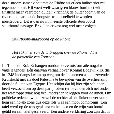
deze stroom samenvloeit met de Rhône als er een bulkcarrier mij
tegemoet komt. Hij voert weliswaar geen blauw bord met wit
flitslicht maar vaart toch duidelijk richting de buitenbocht van de
rivier om daar met de hoogste stroomsnelheid te worden
meegevoerd. Dit is dan nu mijn eerste officiële stuurboord-
stuurboord passage. Er zullen er vast nog wel meer volgen.
Stuurboord-stuurboord op de Rhône
Het stikt hier van de tuibruggen
over de Rhône
, dit is
de passerelle van Tournon
La Table du Roi. Er hangen rondom deze rotsformatie nogal wat
vage legendes. Eén daarvan verhaalt over Koning Lodewijk IX die
in 1248 hierlangs kwam op weg om deel te nemen aan de zevende
Kruistocht met als doel Palestina te bevrijden van de overheersing
door de Sultan van Egypte. Het schijnt dat hij hier zijn schipper
heeft verzocht om op deze partij rotsen (er bevinden zich net onder
het wateroppervlak nog veel meer) aan te leggen voor de lunch. Om
politieke redenen waren zowel de rechter als de linker oever voor
hem een no-go zone dus deze rots was een mooi compromis. Een
tafel werd op de rots geplaatst en het eten en de wijn van boord
getild en aan tafel geserveerd. Een andere verklaring zou zijn dat in