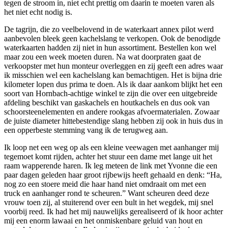
tegen de stroom in, niet echt prettig om daarin te moeten varen als
het niet echt nodig is.
De tagrijn, die zo veelbelovend in de waterkaart annex pilot werd
aanbevolen bleek geen kachelslang te verkopen. Ook de benodigde
waterkaarten hadden zij niet in hun assortiment. Bestellen kon wel
maar zou een week moeten duren. Na wat doorpraten gaat de
verkoopster met hun monteur overleggen en zij geeft een adres waar
ik misschien wel een kachelslang kan bemachtigen. Het is bijna drie
kilometer lopen dus prima te doen. Als ik daar aankom blijkt het een
soort van Hornbach-achtige winkel te zijn die over een uitgebreide
afdeling beschikt van gaskachels en houtkachels en dus ook van
schoorsteenelementen en andere rookgas afvoermaterialen. Zowaar
de juiste diameter hittebestendige slang hebben zij ook in huis dus in
een opperbeste stemming vang ik de terugweg aan.
Ik loop net een weg op als een kleine veewagen met aanhanger mij
tegemoet komt rijden, achter het stuur een dame met lange uit het
raam wapperende haren. Ik leg meteen de link met Yvonne die een
paar dagen geleden haar groot rijbewijs heeft gehaald en denk: “Ha,
nog zo een stoere meid die haar hand niet omdraait om met een
truck en aanhanger rond te scheuren.” Want scheuren deed deze
vrouw toen zij, al stuiterend over een bult in het wegdek, mij snel
voorbij reed. Ik had het mij nauwelijks gerealiseerd of ik hoor achter
mij een enorm lawaai en het onmiskenbare geluid van hout en