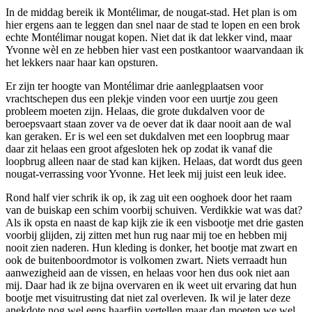
In de middag bereik ik Montélimar, de nougat-stad. Het plan is om
hier ergens aan te leggen dan snel naar de stad te lopen en een brok
echte Montélimar nougat kopen. Niet dat ik dat lekker vind, maar
Yvonne wèl en ze hebben hier vast een postkantoor waarvandaan ik
het lekkers naar haar kan opsturen.
Er zijn ter hoogte van Montélimar drie aanlegplaatsen voor
vrachtschepen dus een plekje vinden voor een uurtje zou geen
probleem moeten zijn. Helaas, die grote dukdalven voor de
beroepsvaart staan zover va de oever dat ik daar nooit aan de wal
kan geraken. Er is wel een set dukdalven met een loopbrug maar
daar zit helaas een groot afgesloten hek op zodat ik vanaf die
loopbrug alleen naar de stad kan kijken. Helaas, dat wordt dus geen
nougat-verrassing voor Yvonne. Het leek mij juist een leuk idee.
Rond half vier schrik ik op, ik zag uit een ooghoek door het raam
van de buiskap een schim voorbij schuiven. Verdikkie wat was dat?
Als ik opsta en naast de kap kijk zie ik een visbootje met drie gasten
voorbij glijden, zij zitten met hun rug naar mij toe en hebben mij
nooit zien naderen. Hun kleding is donker, het bootje mat zwart en
ook de buitenboordmotor is volkomen zwart. Niets verraadt hun
aanwezigheid aan de vissen, en helaas voor hen dus ook niet aan
mij. Daar had ik ze bijna overvaren en ik weet uit ervaring dat hun
bootje met visuitrusting dat niet zal overleven. Ik wil je later deze
anekdote nog wel eens haarfijn vertellen maar dan moeten we wel