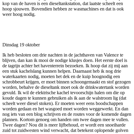
kop van de haven is een dieseltankstation, dat laatste scheelt een
hoop sjouwen. Bovendien hebben ze wasmachines en dat is ook
weer hoog nodig.
Dinsdag 19 oktober
Ik heb besloten om drie nachten in de jachthaven van Valence te
blijven, dan kan ik mooi de nodige klusjes doen. Het eerste doel is
de tagrijn achter het haventerrein bezoeken. Ik hoop dat zij mij aan
een stuk kachelslang kunnen helpen. Daarnaast heb ik nog drie
waterkaarten nodig, moeten het dek en de kuip hoognodig een
schrobbeurt krijgen, er moet binnen schoongemaakt en stof gezogen
worden, behalve de dieseltank moet ook de drinkwatertank worden
gevuld. Ik wil de elektrische kachel tevoorschijn halen om die op
koude dagen te kunnen gebruiken als ik aan de walstroom lig (dat
scheelt weer diesel stoken). Er moeten weer eens boodschappen
worden gedaan en het wasgoed moet worden weggewerkt. En dan
nog iets van een blog schrijven en de routes voor de komende dagen
plannen. Kortom genoeg om handen om twee dagen mee te vullen.
Twee dagen? Nou dit is meer lijfbehoud, er wordt een snoeiharde
zuid tot zuidwesten wind verwacht, dat betekent oplopende golven