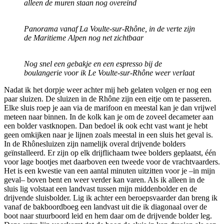
alleen de muren staan nog overeind
Panorama vanaf La Voulte-sur-Rhône, in de verte zijn
de Maritieme Alpen
nog net zichtbaar
Nog snel een gebakje en een espresso bij de
boulangerie voor ik Le Voulte-sur-Rhône weer verlaat
Nadat ik het dorpje weer achter mij heb gelaten volgen er nog een
paar sluizen. De sluizen in de Rhône zijn een eitje om te passeren.
Elke sluis roep je aan via de marifoon en meestal kan je dan vrijwel
meteen naar binnen. In de kolk kan je om de zoveel decameter aan
een bolder vastknopen. Dan bedoel ik ook echt vast want je hebt
geen omkijken naar je lijnen zoals meestal in een sluis het geval is.
In de Rhônesluizen zijn namelijk overal drijvende bolders
geïnstalleerd. Er zijn op elk drijflichaam twee bolders geplaatst, één
voor lage bootjes met daarboven een tweede voor de vrachtvaarders.
Het is een kwestie van een aantal minuten uitzitten voor je –in mijn
geval– boven bent en weer verder kan varen. Als ik alleen in de
sluis lig volstaat een landvast tussen mijn middenbolder en de
drijvende sluisbolder. Lig ik achter een beroepsvaarder dan breng ik
vanaf de bakboordboeg een landvast uit die ik diagonaal over de
boot naar stuurboord leid en hem daar om de drijvende bolder leg.