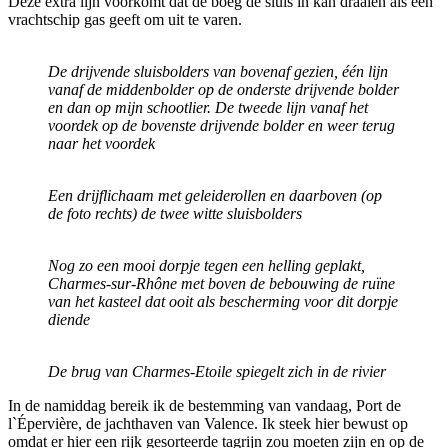
Deze extra lijn voorkomt dat de boeg de sluis in kan draaien als een
vrachtschip gas geeft om uit te varen.
De drijvende sluisbolders van bovenaf gezien, één lijn
vanaf de middenbolder op de onderste drijvende bolder
en dan op mijn schootlier. De tweede lijn vanaf het
voordek op de bovenste drijvende bolder en weer terug
naar het voordek
Een drijflichaam met geleiderollen en daarboven (op
de foto rechts) de twee witte sluisbolders
Nog zo een mooi dorpje tegen een helling geplakt,
Charmes-sur-Rhône met boven de bebouwing de ruïne
van het kasteel dat ooit als bescherming voor dit dorpje
diende
De brug van Charmes-Etoile spiegelt zich in de rivier
In de namiddag bereik ik de bestemming van vandaag, Port de
l`Épervière, de jachthaven van Valence. Ik steek hier bewust op
omdat er hier een rijk gesorteerde tagrijn zou moeten zijn en op de