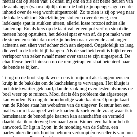
metaal dat op steen valt. Ik draai mij om en zie dat beide deuren van
de aanhanger (waarschijnlijk door die bult) zijn opengeslagen en de
inhoud over de weg wordt uitgestrooid. Zo te zien is zij op weg naar
de lokale vuilstort. Stoelzittingen stuiteren over de weg, een
ladekastje spat in stukken uiteen, allerlei losse rotzooi schiet alle
kanten op. En als kers op de taart valt er een pot verf op straat die
meteen hoog opstuitert, het deksel spat er van af, de pot raakt weer
de stenen en schiet dan met zijn bodem naar voren de aanhanger
achterna een sliert verf achter zich aan slepend. Ongelofelijk zo lang
die verf in de lucht blijft hangen. Als de snelheid eruit is blijkt er een
verfspoor van zeker twaalf meter over straat te zijn uitgespreid. De
chauffeuse heeft intussen op de rem getrapt en staat beteuterd naar
de bende te kijken.
Terug op de boot stap ik weer eens in mijn rol als slangenmens en
kruip in de bakskist om de kachelslang te vervangen. Het klusje is
met drie kwartier geklaard, dan de zaak nog even testen alvorens de
boel weer op te ruimen. Mooi dat is één probleem dat afgestreept
kan worden. Nu nog de broodnodige waterkaarten. Op mijn kaart
van de Rhône staat het webadres van de uitgever. Ik stuur hen een
mail waarin ik aangeef welke kaarten ik zoek en de vraag waar ik in
hemelsnaam de benodigde kaarten kan aanschaffen en vermeld
daarbij dat ik onderweg ben naar Lyon. Binnen een halfuur heb ik
antwoord. Er ligt in Lyon, in de monding van de Saône, een
parlevinker die ook boottoebehoren verkoopt èn re-seller is van hun