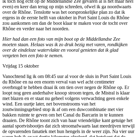
ik toch nog ècht op de Middellandse Zee gevaren al is het maar héél
even) en keer dan terug op mijn schreden, ofwel ik ga noordwaarts
over de Rhône. Tenslotte was het oorspronkelijke plan zo dat ik
ergens in de eerste helft van oktober in Port Saint Louis du Rhône
zou aankomen om dan de boot klaar te maken voor de tocht over
Rhône en verder naar het noorden.
Hier had dan een foto van mijn boot op de Middellandse Zee
moeten staan. Helaas was ik zo druk bezig met varen, rondkijken
over de eindeloze watervlakte en vooral genieten dat ik glad
vergeten ben een foto te nemen.
Vrijdag 15 oktober
Vanochtend lig ik om 08:45 uur al voor de sluis in Port Saint Louis
du Rhône en na een enorm verval van wel acht centimeter
overbrugd te hebben draai ik om tien over negen de Rhône op. Er
loopt nog geen anderhalve knoop stroom tegen, de Mistral is klaar
met blazen en er staat nu geheel volgens verwachting geen enkele
wind. Een uurtje later, net bovenstrooms van het
zoutwinningsgebied stop ik af om een duwcombinatie met vier
bakken ruimte te geven om het Canal du Barcarin in te kunnen
draaien. De Rhône toont zich van haar vriendelijke kant getuige het
aantal sportvisbootjes dat zich stroomafwaarts laat meedrijven terwijl
de opvarenden fanatiek met hun hengels in de weer zijn. Na vier uur
varen heb ik exact dertig kilometer afgelegd, dat betekent dat de