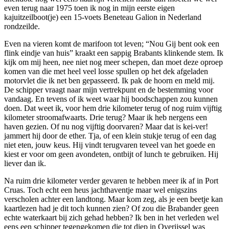
even terug naar 1975 toen ik nog in mijn eerste eigen
kajuitzeilboot(je) een 15-voets Beneteau Galion in Nederland
rondzeilde.
Even na vieren komt de marifoon tot leven; “Nou Gij bent ook een
flink eindje van huis” kraakt een sappig Brabants klinkende stem. Ik
kijk om mij heen, nee niet nog meer schepen, dan moet deze oproep
komen van die met heel veel losse spullen op het dek afgeladen
motorvlet die ik net ben gepasseerd. Ik pak de hoorn en meld mij.
De schipper vraagt naar mijn vertrekpunt en de bestemming voor
vandaag. En tevens of ik weet waar hij boodschappen zou kunnen
doen. Dat weet ik, voor hem drie kilometer terug of nog ruim vijftig
kilometer stroomafwaarts. Drie terug? Maar ik heb nergens een
haven gezien. Of nu nog vijftig doorvaren? Maar dat is kei-ver!
jammert hij door de ether. Tja, of een klein stukje terug of een dag
niet eten, jouw keus. Hij vindt terugvaren teveel van het goede en
kiest er voor om geen avondeten, ontbijt of lunch te gebruiken. Hij
liever dan ik.
Na ruim drie kilometer verder gevaren te hebben meer ik af in Port
Cruas. Toch echt een heus jachthaventje maar wel enigszins
verscholen achter een landtong. Maar kom zeg, als je een beetje kan
kaartlezen had je dit toch kunnen zien? Of zou die Brabander geen
echte waterkaart bij zich gehad hebben? Ik ben in het verleden wel
eens een schipper tegengekomen die tot diep in Overijssel was