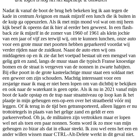
Nadat ik vanaf de boot de brug heb bekeken leg ik aan tegen de
kade in centrum Avignon en maak mijzelf een lunch die ik buiten in
de kuip ga oppeuzelen. Als ik met mijn mond vol wat om mij heen
kijk besef ik opeens dat ik hier al eerder ben geweest. In een flash-
back zie ik mijzelf in de zomer van 1960 of 1961 als klein jochie
van een jaar of vijf zes terwijl wij, om te kunnen lunchen, onze auto
voor een grote muur met poorten hebben geparkeerd voordat wij
verder rijden naar de zuidkust. Naast de auto eten wij ons
middageten op en ik zie dat het voetpad bestaat uit een mengsel van
gelig grit en zand, langs de muur staan die typisch Franse knoestige
bomen en de straat is vergeven van de nonnen in zwarte habijten.
Bij elke poort in de grote kasteelachtige muur staat een soldaat met
een geweer om zijn schouders. Machtig interessant voor een
zesjarige maar ik mag er niet heen lopen om van dichtbij te bekijken
en ook naar de waterkant is geen optie. Als ik nu in 2021 vanaf mijn
boot de kade opstap en de trap naar straatniveau op loop kan ik het
plaatje in mijn geheugen een-op-een over het straatbeeld vóór mij
leggen. Of ik terug in de tijd ben getransporteerd, alleen liggen er nu
trottoirtegels in plaats van het gelige zand en geldt er een
parkeerverbod. Oh ja, de militairen zijn vertrokken maar er lopen
wel net als toen een paar nonnen. Soms word ik zo moe van mijn
geheugen zo bizar als dat in elkaar steekt. Ik zou wel eens het een en
ander willen wissen maar CTRL-Alt-Delete werkt in dit geval niet.