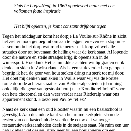
Sluis Le Logis-Neuf, in 1960 opgeleverd maar met een
volkomen foute inspiratie
Het blijft opletten, je komt constant drijfhout tegen
Tegen het middaguur komt het dorpje La Voulte-sur-Rhône in zicht,
het ziet er mooi genoeg uit om aan te leggen en even een stop in te
lassen om in het dorp wat rond te neuzen. Ik loop vrijwel alle
straatjes door tot bovenaan de helling waar de kerk staat. Al lopende
door die nauwe en steile straatjes krijg ik opeens zin in de
wintersport. Hoe dan? Het is inmiddels achtentwintig graden en ik
denk aan skiën in Zwitserland. Als ik een stuk verder ben gelopen
begrijp ik het, de geur van hout stoken dringt nu sterk tot mij door.
Het doet mij denken aan skiën in Wallis waar wij via de kortste
route door de achterafstraatjes van Bettmeralp skieden (daar hing
ook altijd die geur van gestookt hout) naar Konditorei Imhoff voor
een hete chocomel en dan weer verder naar Riederalp waar ons
appartement stond. Hoezo een Pavlov reflex?
Naast de kerk staat een oud klooster waarin nu een basisschool is
gevestigd. Aan de andere kant van het ruime kerkplein staan de
resten van een kasteel uit de veertiende eeuw dat vanwege
restauratiewerkzaamheden deels in de steigers staat. Na ruim een uur
heb ik alles wel gezien, strijk neer bij een boulangerie om een