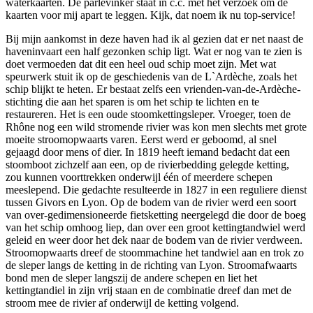
waterkaarten. De parlevinker staat in c.c. met het verzoek om de
kaarten voor mij apart te leggen. Kijk, dat noem ik nu top-service!
Bij mijn aankomst in deze haven had ik al gezien dat er net naast de
haveninvaart een half gezonken schip ligt. Wat er nog van te zien is
doet vermoeden dat dit een heel oud schip moet zijn. Met wat
speurwerk stuit ik op de geschiedenis van de L`Ardèche, zoals het
schip blijkt te heten. Er bestaat zelfs een vrienden-van-de-Ardèche-
stichting die aan het sparen is om het schip te lichten en te
restaureren. Het is een oude stoomkettingsleper. Vroeger, toen de
Rhône nog een wild stromende rivier was kon men slechts met grote
moeite stroomopwaarts varen. Eerst werd er geboomd, al snel
gejaagd door mens of dier. In 1819 heeft iemand bedacht dat een
stoomboot zichzelf aan een, op de rivierbedding gelegde ketting,
zou kunnen voorttrekken onderwijl één of meerdere schepen
meeslepend. Die gedachte resulteerde in 1827 in een reguliere dienst
tussen Givors en Lyon. Op de bodem van de rivier werd een soort
van over-gedimensioneerde fietsketting neergelegd die door de boeg
van het schip omhoog liep, dan over een groot kettingtandwiel werd
geleid en weer door het dek naar de bodem van de rivier verdween.
Stroomopwaarts dreef de stoommachine het tandwiel aan en trok zo
de sleper langs de ketting in de richting van Lyon. Stroomafwaarts
bond men de sleper langszij de andere schepen en liet het
kettingtandiel in zijn vrij staan en de combinatie dreef dan met de
stroom mee de rivier af onderwijl de ketting volgend.