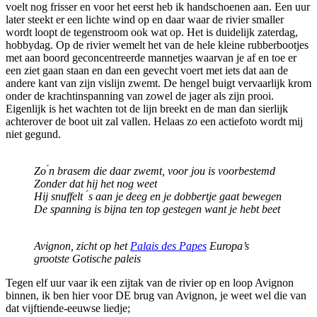
voelt nog frisser en voor het eerst heb ik handschoenen aan. Een uur
later steekt er een lichte wind op en daar waar de rivier smaller
wordt loopt de tegenstroom ook wat op. Het is duidelijk zaterdag,
hobbydag. Op de rivier wemelt het van de hele kleine rubberbootjes
met aan boord geconcentreerde mannetjes waarvan je af en toe er
een ziet gaan staan en dan een gevecht voert met iets dat aan de
andere kant van zijn vislijn zwemt. De hengel buigt vervaarlijk krom
onder de krachtinspanning van zowel de jager als zijn prooi.
Eigenlijk is het wachten tot de lijn breekt en de man dan sierlijk
achterover de boot uit zal vallen. Helaas zo een actiefoto wordt mij
niet gegund.
Zo ́n brasem die daar zwemt, voor jou is voorbestemd
Zonder dat hij het nog weet
Hij snuffelt ́s aan je deeg en je dobbertje gaat bewegen
De spanning is bijna ten top gestegen want je hebt beet
Avignon, zicht op het
Palais des Papes
Europa’s
grootste Gotische paleis
Tegen elf uur vaar ik een zijtak van de rivier op en loop Avignon
binnen, ik ben hier voor DE brug van Avignon, je weet wel die van
dat vijftiende-eeuwse liedje;