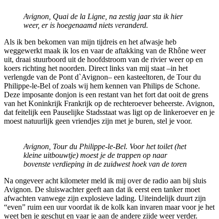
Avignon, Quai de la Ligne, na zestig jaar sta ik hier
weer, er is hoegenaamd niets veranderd.
Als ik ben bekomen van mijn tijdreis en het afwasje heb
weggewerkt maak ik los en vaar de aftakking van de Rhône weer
uit, draai stuurboord uit de hoofdstroom van de rivier weer op en
koers richting het noorden. Direct links van mij staat –in het
verlengde van de Pont d`Avignon– een kasteeltoren, de Tour du
Philippe-le-Bel of zoals wij hem kennen van Philips de Schone.
Deze imposante donjon is een restant van het fort dat ooit de grens
van het Koninkrijk Frankrijk op de rechteroever beheerste. Avignon,
dat feitelijk een Pauselijke Stadsstaat was ligt op de linkeroever en je
moest natuurlijk geen vriendjes zijn met je buren, stel je voor.
Avignon, Tour du Philippe-le-Bel. Voor het toilet (het
kleine uitbouwtje) moest je de trappen op naar
bovenste verdieping in de zuidwest hoek van de toren
Na ongeveer acht kilometer meld ik mij over de radio aan bij sluis
Avignon. De sluiswachter geeft aan dat ik eerst een tanker moet
afwachten vanwege zijn explosieve lading. Uiteindelijk duurt zijn
“even” ruim een uur voordat ik de kolk kan invaren maar voor je het
weet ben je geschut en vaar je aan de andere zijde weer verder.