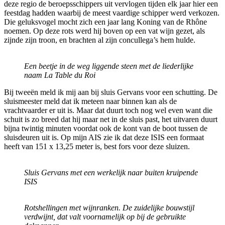
deze regio de beroepsschippers uit vervlogen tijden elk jaar hier een
feestdag hadden waarbij de meest vaardige schipper werd verkozen.
Die geluksvogel mocht zich een jaar lang Koning van de Rhône
noemen. Op deze rots werd hij boven op een vat wijn gezet, als
zijnde zijn troon, en brachten al zijn concullega’s hem hulde.
Een beetje in de weg liggende steen met de liederlijke
naam La Table du Roi
Bij tweeën meld ik mij aan bij sluis Gervans voor een schutting. De
sluismeester meld dat ik meteen naar binnen kan als de
vrachtvaarder er uit is. Maar dat duurt toch nog wel even want die
schuit is zo breed dat hij maar net in de sluis past, het uitvaren duurt
bijna twintig minuten voordat ook de kont van de boot tussen de
sluisdeuren uit is. Op mijn AIS zie ik dat deze ISIS een formaat
heeft van 151 x 13,25 meter is, best fors voor deze sluizen.
Sluis Gervans met een werkelijk naar buiten kruipende
ISIS
Rotshellingen met wijnranken. De zuidelijke bouwstijl
verdwijnt, dat valt voornamelijk op bij de gebruikte