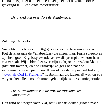
De naam is groter dan het hele haventje en het havenkantoor is
gevestigd in…. een oude motorkruiser.
De avond valt over Port de Vallabrègues
Zaterdag 16 oktober
Vanochtend heb ik een prettig gesprek met de havenmeester van
Port de Plaisance de Vallabrègues (die alleen maar Frans spreekt) en
zijn heel goed Engels sprekende vrouw die prompt alles voor haar
ega vertaalt. Wij hebben het over mijn tocht, over president Macron
(niet hun favoriet) en hoe Frankrijk volgens hen naar de
verdoemenis wordt geholpen. Ik vertel hen dat wij een uitdrukking
“
leven als God in Frankrijk
” hebben maar die lachen zij weg en zou
volgens hen alleen maar kunnen gelden tijdens de vakantieperiode.
Het havenkantoor van de Port de Plaisance de
Vallabrègues.
Dan rond half negen vaar ik af, het is slechts dertien graden maar