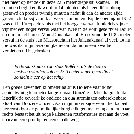
niet meer op het dek in deze 22,5 meter diepe sluiskamer. Het
schutten begint en ik word in 14 minuten als in een lift omhoog
gestuwd en precies twintig minuten nadat ik aan de andere zijde
groen licht kreeg vaar ik al weer naar buiten. Bij de opening in 1952
was dit in Europa de sluis met het hoogste verval, inmiddels zijn er
vijf met een hoger verval waarvan twee in de Portugese rivier Douro
en drie in het Duitse Main-Donaukanaal. En ik vond de 11,85 meter
verval in de sluis van Maasbracht in het Julianakanaal al veel, tot nu
toe was dat mijn persoonlijke record dat nu in een kwartier
verpletterend is gebroken.
In de sluiskamer van sluis Bollène, als de deuren
gesloten worden valt er 22,5 meter lager geen direct
zonlicht meer op het schip
Een goede zeventien kilometer na sluis Bollène vaar ik het
achtentwintig kilometer lange kanaal Donzère – Mondragon in dat
letterlijk de gevaarlijke ondiepe en qua stromingen onberekenbare
kloof van Donzère omzeilt. Aan mijn linker zijde wordt het kanaal
begrenst door de gebruikelijke berghellingen met wijngaarden maar
rechts bestaat het uit hoge kalkstenen rotsformaties met aan de voet
daarvan een spoorlijn en een smalle weg.