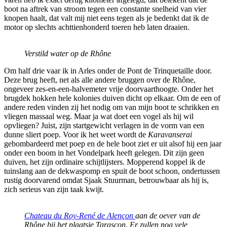
boot na aftrek van stroom tegen een constante snelheid van vier
knopen haalt, dat valt mij niet eens tegen als je bedenkt dat ik de
motor op slechts achttienhonderd toeren heb laten draaien.
Verstild water op de Rhône
Om half drie vaar ik in Arles onder de Pont de Trinquetaille door.
Deze brug heeft, net als alle andere bruggen over de Rhône,
ongeveer zes-en-een-halvemeter vrije doorvaarthoogte. Onder het
brugdek hokken hele kolonies duiven dicht op elkaar. Om de een of
andere reden vinden zij het nodig om van mijn boot te schrikken en
vliegen massaal weg. Maar ja wat doet een vogel als hij wil
opvliegen? Juist, zijn startgewicht verlagen in de vorm van een
dunne sliert poep. Voor ik het weet wordt de
Karavanserai
gebombardeerd met poep en de hele boot ziet er uit alsof hij een jaar
onder een boom in het Vondelpark heeft gelegen. Dit zijn geen
duiven, het zijn ordinaire schijtlijsters. Mopperend koppel ik de
tuinslang aan de dekwaspomp en spuit de boot schoon, ondertussen
rustig doorvarend omdat Sjaak Stuurman, betrouwbaar als hij is,
zich serieus van zijn taak kwijt.
Chateau du Roy-René de Alençon
aan de oever van de
Rhône bij het plaatsje Tarascon. Er zullen nog vele