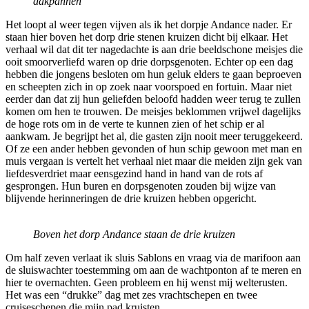
dakpannen
Het loopt al weer tegen vijven als ik het dorpje Andance nader. Er
staan hier boven het dorp drie stenen kruizen dicht bij elkaar. Het
verhaal wil dat dit ter nagedachte is aan drie beeldschone meisjes die
ooit smoorverliefd waren op drie dorpsgenoten. Echter op een dag
hebben die jongens besloten om hun geluk elders te gaan beproeven
en scheepten zich in op zoek naar voorspoed en fortuin. Maar niet
eerder dan dat zij hun geliefden beloofd hadden weer terug te zullen
komen om hen te trouwen. De meisjes beklommen vrijwel dagelijks
de hoge rots om in de verte te kunnen zien of het schip er al
aankwam. Je begrijpt het al, die gasten zijn nooit meer teruggekeerd.
Of ze een ander hebben gevonden of hun schip gewoon met man en
muis vergaan is vertelt het verhaal niet maar die meiden zijn gek van
liefdesverdriet maar eensgezind hand in hand van de rots af
gesprongen. Hun buren en dorpsgenoten zouden bij wijze van
blijvende herinneringen de drie kruizen hebben opgericht.
Boven het dorp Andance staan de drie kruizen
Om half zeven verlaat ik sluis Sablons en vraag via de marifoon aan
de sluiswachter toestemming om aan de wachtponton af te meren en
hier te overnachten. Geen probleem en hij wenst mij welterusten.
Het was een “drukke” dag met zes vrachtschepen en twee
cruiseschepen die mijn pad kruisten.