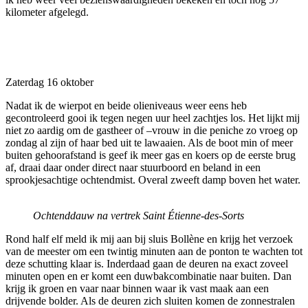
kilometer afgelegd.
Zaterdag 16 oktober
Nadat ik de wierpot en beide olieniveaus weer eens heb
gecontroleerd gooi ik tegen negen uur heel zachtjes los. Het lijkt mij
niet zo aardig om de gastheer of –vrouw in die peniche zo vroeg op
zondag al zijn of haar bed uit te lawaaien. Als de boot min of meer
buiten gehoorafstand is geef ik meer gas en koers op de eerste brug
af, draai daar onder direct naar stuurboord en beland in een
sprookjesachtige ochtendmist. Overal zweeft damp boven het water.
Ochtenddauw na vertrek Saint Étienne-des-Sorts
Rond half elf meld ik mij aan bij sluis Bollène en krijg het verzoek
van de meester om een twintig minuten aan de ponton te wachten tot
deze schutting klaar is. Inderdaad gaan de deuren na exact zoveel
minuten open en er komt een duwbakcombinatie naar buiten. Dan
krijg ik groen en vaar naar binnen waar ik vast maak aan een
drijvende bolder. Als de deuren zich sluiten komen de zonnestralen