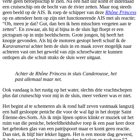
verte geen beroepsschip te zien. Na een half uur komt er inderdaad
een cruiseschip om de bocht van de rivier zetten. Maar nog steeds
geen beeld op de AIS. Ik roep de schipper van deze
Rhône Princess
op en attendeer hem op zijn niet functionerende AIS met als reactie;
“Oh, meen je dat? Gut, dan ben ik hem misschien vergeten aan te
zetten”. En zowaar, als hij al bijna in de sluis ligt floept er een
pictogram op in mijn beeldscherm. Grote jongen, hij heeft het
knopje gevonden. Als hij de motoren gestopt heeft schuif ik de
Karavanserai
achter hem de sluis in en maak zover mogelijk naar
achteren vast om het geweld van zijn schroefwater te kunnen
ontlopen als die schuit straks de sluis weer uitgaat.
Achter de Rhône Princess in sluis Canderousse, het
past allemaal maar net.
Ook vandaag is het rustig op het water, slechts drie vrachtschepen
plus dat cruiseschip voor mij in de sluis, meer verkeer was er niet.
Het begint al te schemeren als ik rond half zeven vastmaak langszij
een half gesloopte peniche die voor de wal ligt in het dorpje Saint
Étienne-des-Sorts. Als ik mijn lijnen optros klinkt er muziek uit het
ruim van die peniche, beleefdheidshalve roep ik een paar keer door
het gebroken glas van een patrijspoort maar er komt geen reactie.
Dan niet, ik blijf hier lekker liggen. Het is een mooie dag geweest,
ik heb weer veel bezienswaardigheden bekeken en toch nog 57