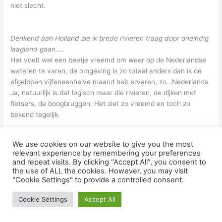
niet slecht.
Denkend aan Holland zie ik brede rivieren traag door oneindig
laagland gaan…..
Het voelt wel een beetje vreemd om weer op de Nederlandse
wateren te varen, de omgeving is zo totaal anders dan ik de
afgelopen vijfeneenhalve maand heb ervaren, zo…Nederlands.
Ja, natuurlijk is dat logisch maar die rivieren, de dijken met
fietsers, de boogbruggen. Het ziet zo vreemd en toch zo
bekend tegelijk.
We use cookies on our website to give you the most
Zomaar wat scholieren op de fiets langs de IJssel op weg naar
relevant experience by remembering your preferences
huis
and repeat visits. By clicking “Accept All”, you consent to
the use of ALL the cookies. However, you may visit
"Cookie Settings" to provide a controlled consent.
Het is deze afslag in de A348 naar De Steeg waar ik ooit heb
besloten om het ommetje via de Gelderse IJssel naar huis te
Cookie Settings
Accept All
varen. Jaren achtereen heb ik voor onze klant in Velp mogen
meewerken aan de invulling van hun event op
Landgoed