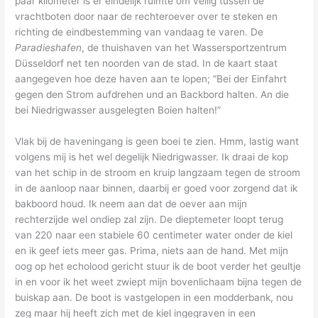
paar kilometer is er eindelijk ruimte om veilig tussen de
vrachtboten door naar de rechteroever over te steken en
richting de eindbestemming van vandaag te varen. De
Paradieshafen
, de thuishaven van het Wassersportzentrum
Düsseldorf net ten noorden van de stad. In de kaart staat
aangegeven hoe deze haven aan te lopen; “Bei der Einfahrt
gegen den Strom aufdrehen und an Backbord halten. An die
bei Niedrigwasser ausgelegten Boien halten!”
Vlak bij de haveningang is geen boei te zien. Hmm, lastig want
volgens mij is het wel degelijk Niedrigwasser. Ik draai de kop
van het schip in de stroom en kruip langzaam tegen de stroom
in de aanloop naar binnen, daarbij er goed voor zorgend dat ik
bakboord houd. Ik neem aan dat de oever aan mijn
rechterzijde wel ondiep zal zijn. De dieptemeter loopt terug
van 220 naar een stabiele 60 centimeter water onder de kiel
en ik geef iets meer gas. Prima, niets aan de hand. Met mijn
oog op het echolood gericht stuur ik de boot verder het geultje
in en voor ik het weet zwiept mijn bovenlichaam bijna tegen de
buiskap aan. De boot is vastgelopen in een modderbank, nou
zeg maar hij heeft zich met de kiel ingegraven in een