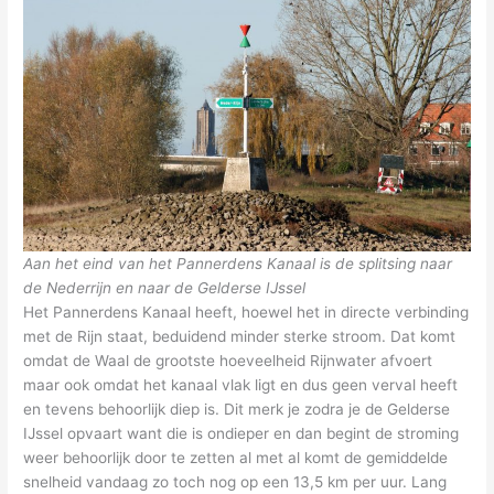
Aan het eind van het Pannerdens Kanaal is de splitsing naar
de Nederrijn en naar de Gelderse IJssel
Het Pannerdens Kanaal heeft, hoewel het in directe verbinding
met de Rijn staat, beduidend minder sterke stroom. Dat komt
omdat de Waal de grootste hoeveelheid Rijnwater afvoert
maar ook omdat het kanaal vlak ligt en dus geen verval heeft
en tevens behoorlijk diep is. Dit merk je zodra je de Gelderse
IJssel opvaart want die is ondieper en dan begint de stroming
weer behoorlijk door te zetten al met al komt de gemiddelde
snelheid vandaag zo toch nog op een 13,5 km per uur. Lang