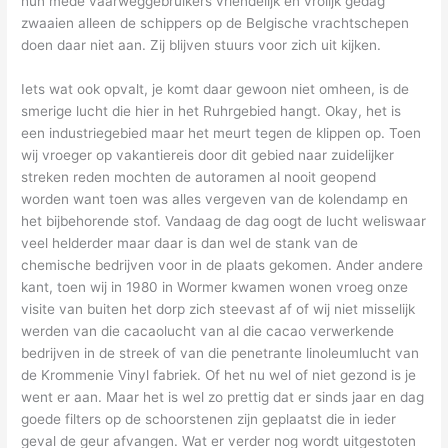
hun mede vaarweggebruikers vriendelijk en vrolijk gedag
zwaaien alleen de schippers op de Belgische vrachtschepen
doen daar niet aan. Zij blijven stuurs voor zich uit kijken.
Iets wat ook opvalt, je komt daar gewoon niet omheen, is de
smerige lucht die hier in het Ruhrgebied hangt. Okay, het is
een industriegebied maar het meurt tegen de klippen op. Toen
wij vroeger op vakantiereis door dit gebied naar zuidelijker
streken reden mochten de autoramen al nooit geopend
worden want toen was alles vergeven van de kolendamp en
het bijbehorende stof. Vandaag de dag oogt de lucht weliswaar
veel helderder maar daar is dan wel de stank van de
chemische bedrijven voor in de plaats gekomen. Ander andere
kant, toen wij in 1980 in Wormer kwamen wonen vroeg onze
visite van buiten het dorp zich steevast af of wij niet misselijk
werden van die cacaolucht van al die cacao verwerkende
bedrijven in de streek of van die penetrante linoleumlucht van
de Krommenie Vinyl fabriek. Of het nu wel of niet gezond is je
went er aan. Maar het is wel zo prettig dat er sinds jaar en dag
goede filters op de schoorstenen zijn geplaatst die in ieder
geval de geur afvangen. Wat er verder nog wordt uitgestoten