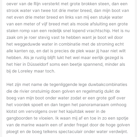
oever van de Rijn versterkt met grote brokken steen, dan een
strook water van twee tot drie meter breed, dan mijn boot van
net even drie meter breed en links van mij een stukje water
van een meter of vijf breed met als mooie afsluiting een grote
stalen romp van een redelijk snel lopend vrachtschip. Het is nu
zaak om je roer stevig vast te hebben want je boot wil door
het weggeduwde water in combinatie met de stroming echt
alle kanten op, en dat is precies de plek waar jij haar niet wilt
hebben. Als je rustig blijft lukt het wel maar eerlijk gezegd is
het hier in Düsseldorf soms een beetje spannend, minder als
bij de Loreley maar toch.
Het zijn met name de tegenliggende lege duwbakcombinaties
die de rivier onstuimig doen golven en regelmatig duikt de
boeg van mijn boot onder water zodat er een grote golf over
het voordek spoelt en dan tegen het panoramaraam omhoog
klotst om vervolgens over het kajuitdak weer in de
gangboorden te vloeien. Ik waan mij af en toe in zo een spotje
van de marine waarin een of ander fregat door de hoge golven
ploegt en de boeg telkens spectaculair onder water verdwijnt.