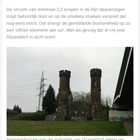
De stroom van minimaal 2,5 knopen in de Rijn daarentegen
loopt behoorlijk door en op de smallere stukken versnelt dat
nog eens extra. Dat brengt de gemiddelde bootsnelheid op zo
een vijftien kilometer per uur. Met als gevolg dat al vrij snel
Düsseldorf in zicht komt.
Hammerbrücke aan de zuidzijde van Düsseldorf alleen de