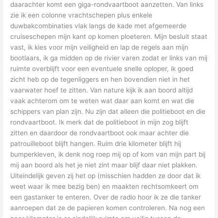
daarachter komt een giga-rondvaartboot aanzetten. Van links
zie ik een colonne vrachtschepen plus enkele
duwbakcombinaties vlak langs de kade met afgemeerde
cruiseschepen mijn kant op komen ploeteren. Mijn besluit staat
vast, ik kies voor mijn veiligheid en lap de regels aan mijn
bootlaars, ik ga midden op de rivier varen zodat er links van mij
ruimte overblijft voor een eventuele snelle oploper, ik goed
zicht heb op de tegenliggers en hen bovendien niet in het
vaarwater hoef te zitten. Van nature kijk ik aan boord altijd
vaak achterom om te weten wat daar aan komt en wat die
schippers van plan zijn. Nu zijn dat alleen die politieboot en die
rondvaartboot. Ik merk dat de politieboot in mijn zog blijft
zitten en daardoor de rondvaartboot ook maar achter die
patrouilleboot blijft hangen. Ruim drie kilometer blijft hij
bumperkleven, ik denk nog roep mij op of kom van mijn part bij
mij aan boord als het je niet zint maar blijf daar niet plakken.
Uiteindelijk geven zij het op (misschien hadden ze door dat ik
weet waar ik mee bezig ben) en maakten rechtsomkeert om
een gastanker te enteren. Over de radio hoor ik ze die tanker
aanroepen dat ze de papieren komen controleren. Na nog een