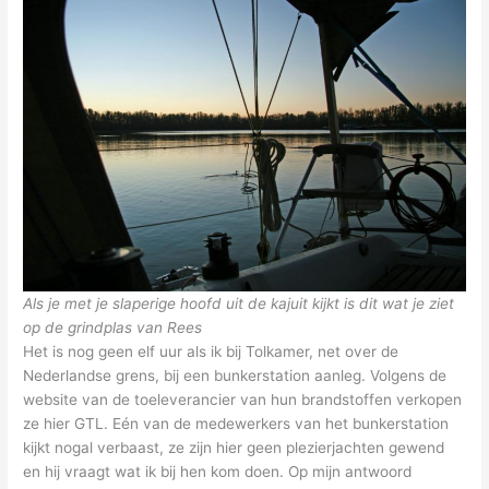
Als je met je slaperige hoofd uit de kajuit kijkt is dit wat je ziet
op de grindplas van Rees
Het is nog geen elf uur als ik bij Tolkamer, net over de
Nederlandse grens, bij een bunkerstation aanleg. Volgens de
website van de toeleverancier van hun brandstoffen verkopen
ze hier GTL. Eén van de medewerkers van het bunkerstation
kijkt nogal verbaast, ze zijn hier geen plezierjachten gewend
en hij vraagt wat ik bij hen kom doen. Op mijn antwoord