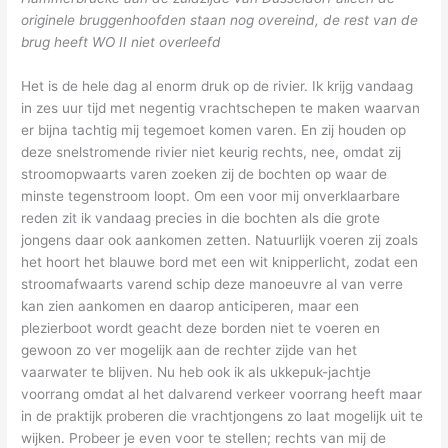
originele bruggenhoofden staan nog overeind, de rest van de
brug heeft WO II niet overleefd
Het is de hele dag al enorm druk op de rivier. Ik krijg vandaag
in zes uur tijd met negentig vrachtschepen te maken waarvan
er bijna tachtig mij tegemoet komen varen. En zij houden op
deze snelstromende rivier niet keurig rechts, nee, omdat zij
stroomopwaarts varen zoeken zij de bochten op waar de
minste tegenstroom loopt. Om een voor mij onverklaarbare
reden zit ik vandaag precies in die bochten als die grote
jongens daar ook aankomen zetten. Natuurlijk voeren zij zoals
het hoort het blauwe bord met een wit knipperlicht, zodat een
stroomafwaarts varend schip deze manoeuvre al van verre
kan zien aankomen en daarop anticiperen, maar een
plezierboot wordt geacht deze borden niet te voeren en
gewoon zo ver mogelijk aan de rechter zijde van het
vaarwater te blijven. Nu heb ook ik als ukkepuk-jachtje
voorrang omdat al het dalvarend verkeer voorrang heeft maar
in de praktijk proberen die vrachtjongens zo laat mogelijk uit te
wijken. Probeer je even voor te stellen; rechts van mij de