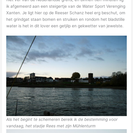
ik afgemeerd aan een steigertje van de Water Sport Verenging
Xanten. Je ligt hier op de Reeser Schanz heel erg beschut, om
het grindgat staan bomen en struiken en rondom het bladstille
water is het in dit lover een getjilp en gekwetter van jewelste.
Als het begint te schemeren bereik ik de bestemming voor
vandaag, het stadje Rees met zijn Mühlenturm