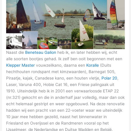
Naast die
Beneteau Galion
heb ik, en later hebben wij, echt
alle soorten bootjes gehad. Ik zelf ben ooit begonnen met een
Klepper Master
vouwzeilkano, daarna een
Koralle
(Duits
hechthouten rondspant met kimzwaarden), Barnegat 505,
Piraatje, kajak, Canadese kano, een houten vletje,
Polar 20
,
Laser, Varuna 400, Hobie Cat 16, een Friese palingaak uit
1910. Uiteindelijk heb ik in 2001 een verwaarloosde ETAP 22
(nr.321) gekocht en die in anderhalf jaar volledig, maar dan ook
echt helemaal gestript en weer opgebouwd. Na deze renovatie
hadden wij een pracht van een 22-voeter waar we uiteindelijk
10 jaar mee hebben gezeild, naast het binnenwater in
Friesland en Overijssel en de Randmeren vooral op het
IJsselmeer, de Nederlandse en Duitse Wadden en België.