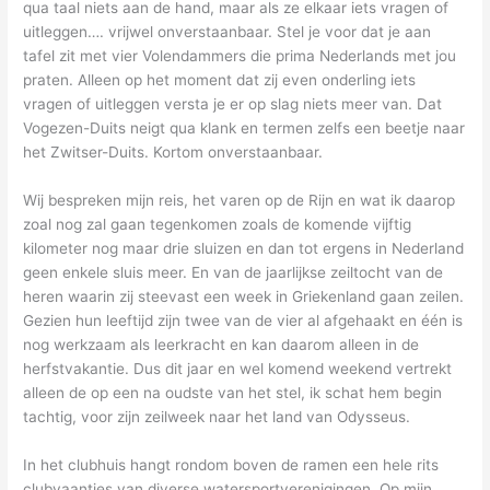
qua taal niets aan de hand, maar als ze elkaar iets vragen of
uitleggen…. vrijwel onverstaanbaar. Stel je voor dat je aan
tafel zit met vier Volendammers die prima Nederlands met jou
praten. Alleen op het moment dat zij even onderling iets
vragen of uitleggen versta je er op slag niets meer van. Dat
Vogezen-Duits neigt qua klank en termen zelfs een beetje naar
het Zwitser-Duits. Kortom onverstaanbaar.
Wij bespreken mijn reis, het varen op de Rijn en wat ik daarop
zoal nog zal gaan tegenkomen zoals de komende vijftig
kilometer nog maar drie sluizen en dan tot ergens in Nederland
geen enkele sluis meer. En van de jaarlijkse zeiltocht van de
heren waarin zij steevast een week in Griekenland gaan zeilen.
Gezien hun leeftijd zijn twee van de vier al afgehaakt en één is
nog werkzaam als leerkracht en kan daarom alleen in de
herfstvakantie. Dus dit jaar en wel komend weekend vertrekt
alleen de op een na oudste van het stel, ik schat hem begin
tachtig, voor zijn zeilweek naar het land van Odysseus.
In het clubhuis hangt rondom boven de ramen een hele rits
clubvaantjes van diverse watersportverenigingen. Op mijn