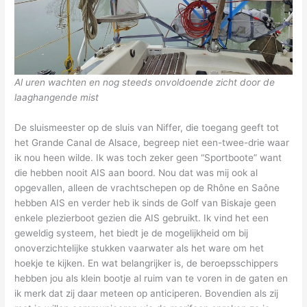
Al uren wachten en nog steeds onvoldoende zicht door de
laaghangende mist
De sluismeester op de sluis van Niffer, die toegang geeft tot
het Grande Canal de Alsace, begreep niet een-twee-drie waar
ik nou heen wilde. Ik was toch zeker geen “Sportboote” want
die hebben nooit AIS aan boord. Nou dat was mij ook al
opgevallen, alleen de vrachtschepen op de Rhône en Saône
hebben AIS en verder heb ik sinds de Golf van Biskaje geen
enkele plezierboot gezien die AIS gebruikt. Ik vind het een
geweldig systeem, het biedt je de mogelijkheid om bij
onoverzichtelijke stukken vaarwater als het ware om het
hoekje te kijken. En wat belangrijker is, de beroepsschippers
hebben jou als klein bootje al ruim van te voren in de gaten en
ik merk dat zij daar meteen op anticiperen. Bovendien als zij