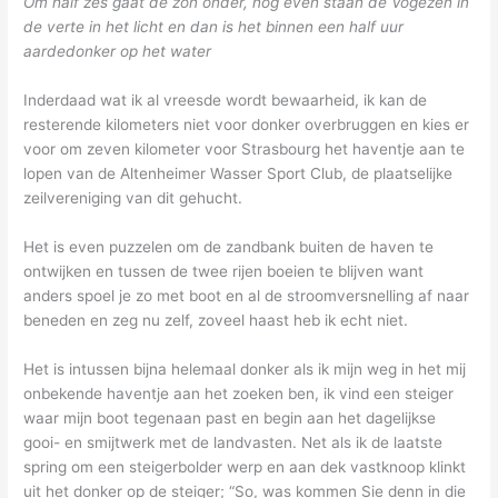
Om half zes gaat de zon onder, nog even staan de Vogezen in
de verte in het licht en dan is het binnen een half uur
aardedonker op het water
Inderdaad wat ik al vreesde wordt bewaarheid, ik kan de
resterende kilometers niet voor donker overbruggen en kies er
voor om zeven kilometer voor Strasbourg het haventje aan te
lopen van de Altenheimer Wasser Sport Club, de plaatselijke
zeilvereniging van dit gehucht.
Het is even puzzelen om de zandbank buiten de haven te
ontwijken en tussen de twee rijen boeien te blijven want
anders spoel je zo met boot en al de stroomversnelling af naar
beneden en zeg nu zelf, zoveel haast heb ik echt niet.
Het is intussen bijna helemaal donker als ik mijn weg in het mij
onbekende haventje aan het zoeken ben, ik vind een steiger
waar mijn boot tegenaan past en begin aan het dagelijkse
gooi- en smijtwerk met de landvasten. Net als ik de laatste
spring om een steigerbolder werp en aan dek vastknoop klinkt
uit het donker op de steiger; “So, was kommen Sie denn in die