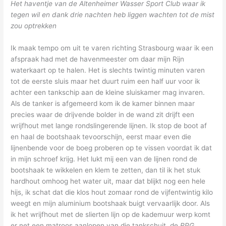
Het haventje van de Altenheimer Wasser Sport Club waar ik
tegen wil en dank drie nachten heb liggen wachten tot de mist
zou optrekken
Ik maak tempo om uit te varen richting Strasbourg waar ik een
afspraak had met de havenmeester om daar mijn Rijn
waterkaart op te halen. Het is slechts twintig minuten varen
tot de eerste sluis maar het duurt ruim een half uur voor ik
achter een tankschip aan de kleine sluiskamer mag invaren.
Als de tanker is afgemeerd kom ik de kamer binnen maar
precies waar de drijvende bolder in de wand zit drijft een
wrijfhout met lange rondslingerende lijnen. Ik stop de boot af
en haal de bootshaak tevoorschijn, eerst maar even die
lijnenbende voor de boeg proberen op te vissen voordat ik dat
in mijn schroef krijg. Het lukt mij een van de lijnen rond de
bootshaak te wikkelen en klem te zetten, dan til ik het stuk
hardhout omhoog het water uit, maar dat blijkt nog een hele
hijs, ik schat dat die klos hout zomaar rond de vijfentwintig kilo
weegt en mijn aluminium bootshaak buigt vervaarlijk door. Als
ik het wrijfhout met de slierten lijn op de kademuur werp komt
er net een matroos aanlopen van die tankschuit, de
RPG