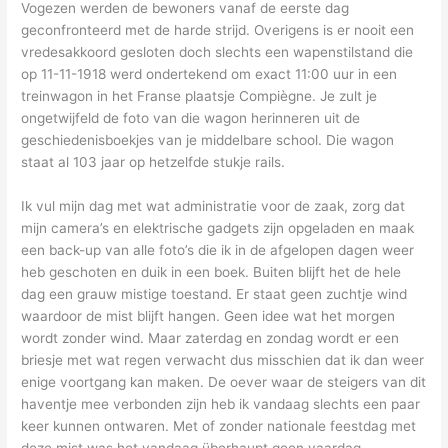
Vogezen werden de bewoners vanaf de eerste dag
geconfronteerd met de harde strijd. Overigens is er nooit een
vredesakkoord gesloten doch slechts een wapenstilstand die
op 11-11-1918 werd ondertekend om exact 11:00 uur in een
treinwagon in het Franse plaatsje Compiègne. Je zult je
ongetwijfeld de foto van die wagon herinneren uit de
geschiedenisboekjes van je middelbare school. Die wagon
staat al 103 jaar op hetzelfde stukje rails.
Ik vul mijn dag met wat administratie voor de zaak, zorg dat
mijn camera’s en elektrische gadgets zijn opgeladen en maak
een back-up van alle foto’s die ik in de afgelopen dagen weer
heb geschoten en duik in een boek. Buiten blijft het de hele
dag een grauw mistige toestand. Er staat geen zuchtje wind
waardoor de mist blijft hangen. Geen idee wat het morgen
wordt zonder wind. Maar zaterdag en zondag wordt er een
briesje met wat regen verwacht dus misschien dat ik dan weer
enige voortgang kan maken. De oever waar de steigers van dit
haventje mee verbonden zijn heb ik vandaag slechts een paar
keer kunnen ontwaren. Met of zonder nationale feestdag met