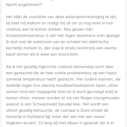
Nacht angefahren?”
Het blijkt de voorzitter van deze watersportvereniging te zijn,
hij heet mij welkom en nodigt mij uit om zo nog even in hun
clubhuis wat te komen drinken. Nou gezien mijn
lichaamstemperatuur is dat niet tegen dovemans oren gezegd.
Ik sluit snel de walstroom aan en schakel het elektrische
kacheltje meteen in, dan stap ik straks tenminste een warme
kajuit binnen als ik weer aan boord kom.
Als ik het gezellig ingerichte clubhuis binnenstap snort daar
een gaskachel die de hele ruimte probleemloos op een haast
zomerse temperatuur heeft gebracht. Vier oudere mannen, die
duidelijk tegen hun uiterste houdbaarheidsdatum lopen, zitten
samen rond een megagrote tafel en ik word gevraagd erbij te
komen zitten, meteen worden er mij vier flesjes voorgehouden
waaruit ik een Schwarzwald Sprudel kies. Het wordt een
uiterst gezellig kletsuurtje, de voertaal is Duits omdat dit
haventje in Duitsland ligt maar dan wel met een zwaar
Vogezen-accent. Zo lang wij met elkaar in gesprek zijn is er