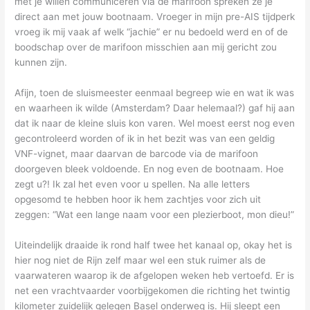
met je willen communiceren via de marifoon spreken ze je
direct aan met jouw bootnaam. Vroeger in mijn pre-AIS tijdperk
vroeg ik mij vaak af welk “jachie” er nu bedoeld werd en of de
boodschap over de marifoon misschien aan mij gericht zou
kunnen zijn.
Afijn, toen de sluismeester eenmaal begreep wie en wat ik was
en waarheen ik wilde (Amsterdam? Daar helemaal?) gaf hij aan
dat ik naar de kleine sluis kon varen. Wel moest eerst nog even
gecontroleerd worden of ik in het bezit was van een geldig
VNF-vignet, maar daarvan de barcode via de marifoon
doorgeven bleek voldoende. En nog even de bootnaam. Hoe
zegt u?! Ik zal het even voor u spellen. Na alle letters
opgesomd te hebben hoor ik hem zachtjes voor zich uit
zeggen: “Wat een lange naam voor een plezierboot, mon dieu!”
Uiteindelijk draaide ik rond half twee het kanaal op, okay het is
hier nog niet de Rijn zelf maar wel een stuk ruimer als de
vaarwateren waarop ik de afgelopen weken heb vertoefd. Er is
net een vrachtvaarder voorbijgekomen die richting het twintig
kilometer zuidelijk gelegen Basel onderweg is. Hij sleept een