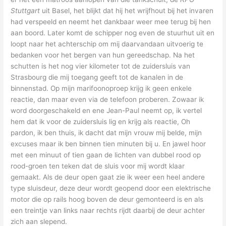
Stuttgart
uit Basel, het blijkt dat hij het wrijfhout bij het invaren
had verspeeld en neemt het dankbaar weer mee terug bij hen
aan boord. Later komt de schipper nog even de stuurhut uit en
loopt naar het achterschip om mij daarvandaan uitvoerig te
bedanken voor het bergen van hun gereedschap. Na het
schutten is het nog vier kilometer tot de zuidersluis van
Strasbourg die mij toegang geeft tot de kanalen in de
binnenstad. Op mijn marifoonoproep krijg ik geen enkele
reactie, dan maar even via de telefoon proberen. Zowaar ik
word doorgeschakeld en ene Jean-Paul neemt op, ik vertel
hem dat ik voor de zuidersluis lig en krijg als reactie, Oh
pardon, ik ben thuis, ik dacht dat mijn vrouw mij belde, mijn
excuses maar ik ben binnen tien minuten bij u. En jawel hoor
met een minuut of tien gaan de lichten van dubbel rood op
rood-groen ten teken dat de sluis voor mij wordt klaar
gemaakt. Als de deur open gaat zie ik weer een heel andere
type sluisdeur, deze deur wordt geopend door een elektrische
motor die op rails hoog boven de deur gemonteerd is en als
een treintje van links naar rechts rijdt daarbij de deur achter
zich aan slepend.