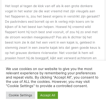
Het loopt al tegen de klok van elf als ik een grote donkere
vogel in het water zie die wat vreemd met zijn vleugels aan
het flapperen is, zou het beest ergens in verstrikt zijn geraakt?
De padvinders eed borrelt op en ik verleg mijn koers om te
kijken of ik het beest kan helpen. Hoewel hij vreemd wild
flappert komt hij toch best snel vooruit, of zou hij zo snel met
de stroom worden meegesleurd? Pas als ik dichter bij het
beest kom zie ik dat het een vent in een kajak is, gekleed in
stemmig zwart in een zwarte kajak iets dat geen goede keus is
op het grauwe donkere rivierwater. Net voordat ik hem wil
praaien hoort hij de boeggolf, kijkt wat verward achterom en
schrikt zich lam van mijn boot op nog geen tien meter schuin
achter zijn kajak. Nog voor ik iets heb kunnen zeggen zet het
We use cookies on our website to give you the most
relevant experience by remembering your preferences
meteen op een schreeuwen en zegt dat ik van hem moet
and repeat visits. By clicking “Accept All”, you consent to
wegsturen. Ik probeer hem nog uit te leggen dat ik hem voor
the use of ALL the cookies. However, you may visit
een watervogel had aangezien en hij beter aan de rand van de
"Cookie Settings" to provide a controlled consent.
vaargeul kan gaan kajakken maar blijkbaar heeft hij zijn
redelijkheid nog thuis op de keukentafel laten liggen. Hij roept
Cookie Settings
Accept All
mij nog toe dat ik moet oprotten naar Holland en wat of ik hier
überhaupt met een zeilboot heb te zoeken. In een laatste