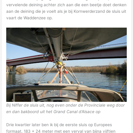
vervelende deining achter zich aan die een beetje doet denken
aan de deining die je voelt als je bij Kornwerderzand de sluis uit
vaart de Waddenzee op.
Bij Niffer de sluis uit, nog even onder de Provinciale weg door
en dan bakboord uit het Grand Canal d’Alsace op
Drie kwartier later ben ik bij de eerste sluis op Europees
formaat, 183 x 24 meter met een verval van bijna vijftien