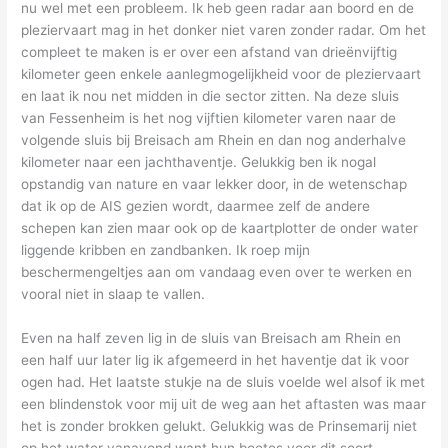
nu wel met een probleem. Ik heb geen radar aan boord en de
pleziervaart mag in het donker niet varen zonder radar. Om het
compleet te maken is er over een afstand van drieënvijftig
kilometer geen enkele aanlegmogelijkheid voor de pleziervaart
en laat ik nou net midden in die sector zitten. Na deze sluis
van Fessenheim is het nog vijftien kilometer varen naar de
volgende sluis bij Breisach am Rhein en dan nog anderhalve
kilometer naar een jachthaventje. Gelukkig ben ik nogal
opstandig van nature en vaar lekker door, in de wetenschap
dat ik op de AIS gezien wordt, daarmee zelf de andere
schepen kan zien maar ook op de kaartplotter de onder water
liggende kribben en zandbanken. Ik roep mijn
beschermengeltjes aan om vandaag even over te werken en
vooral niet in slaap te vallen.
Even na half zeven lig in de sluis van Breisach am Rhein en
een half uur later lig ik afgemeerd in het haventje dat ik voor
ogen had. Het laatste stukje na de sluis voelde wel alsof ik met
een blindenstok voor mij uit de weg aan het aftasten was maar
het is zonder brokken gelukt. Gelukkig was de Prinsemarij niet
op het water vanavond want hun boetes voor dit soort