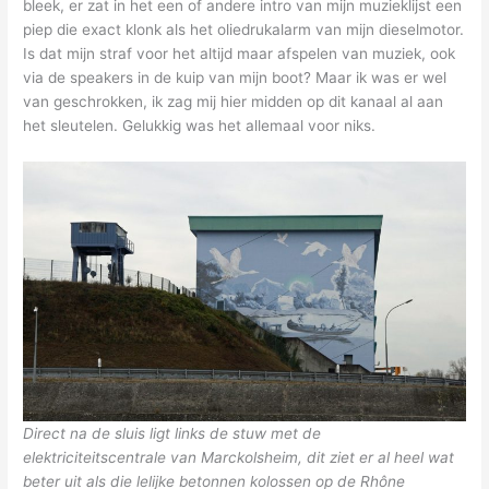
bleek, er zat in het een of andere intro van mijn muzieklijst een
piep die exact klonk als het oliedrukalarm van mijn dieselmotor.
Is dat mijn straf voor het altijd maar afspelen van muziek, ook
via de speakers in de kuip van mijn boot? Maar ik was er wel
van geschrokken, ik zag mij hier midden op dit kanaal al aan
het sleutelen. Gelukkig was het allemaal voor niks.
Direct na de sluis ligt links de stuw met de
elektriciteitscentrale van Marckolsheim, dit ziet er al heel wat
beter uit als die lelijke betonnen kolossen op de Rhône