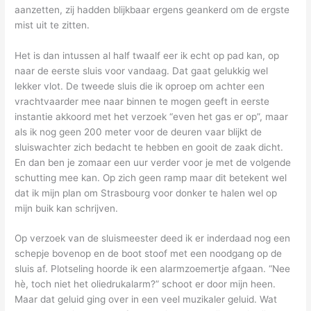
aanzetten, zij hadden blijkbaar ergens geankerd om de ergste
mist uit te zitten.
Het is dan intussen al half twaalf eer ik echt op pad kan, op
naar de eerste sluis voor vandaag. Dat gaat gelukkig wel
lekker vlot. De tweede sluis die ik oproep om achter een
vrachtvaarder mee naar binnen te mogen geeft in eerste
instantie akkoord met het verzoek “even het gas er op”, maar
als ik nog geen 200 meter voor de deuren vaar blijkt de
sluiswachter zich bedacht te hebben en gooit de zaak dicht.
En dan ben je zomaar een uur verder voor je met de volgende
schutting mee kan. Op zich geen ramp maar dit betekent wel
dat ik mijn plan om Strasbourg voor donker te halen wel op
mijn buik kan schrijven.
Op verzoek van de sluismeester deed ik er inderdaad nog een
schepje bovenop en de boot stoof met een noodgang op de
sluis af. Plotseling hoorde ik een alarmzoemertje afgaan. “Nee
hè, toch niet het oliedrukalarm?” schoot er door mijn heen.
Maar dat geluid ging over in een veel muzikaler geluid. Wat