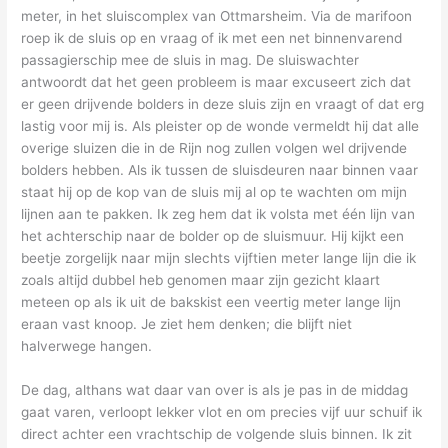
meter, in het sluiscomplex van Ottmarsheim. Via de marifoon
roep ik de sluis op en vraag of ik met een net binnenvarend
passagierschip mee de sluis in mag. De sluiswachter
antwoordt dat het geen probleem is maar excuseert zich dat
er geen drijvende bolders in deze sluis zijn en vraagt of dat erg
lastig voor mij is. Als pleister op de wonde vermeldt hij dat alle
overige sluizen die in de Rijn nog zullen volgen wel drijvende
bolders hebben. Als ik tussen de sluisdeuren naar binnen vaar
staat hij op de kop van de sluis mij al op te wachten om mijn
lijnen aan te pakken. Ik zeg hem dat ik volsta met één lijn van
het achterschip naar de bolder op de sluismuur. Hij kijkt een
beetje zorgelijk naar mijn slechts vijftien meter lange lijn die ik
zoals altijd dubbel heb genomen maar zijn gezicht klaart
meteen op als ik uit de bakskist een veertig meter lange lijn
eraan vast knoop. Je ziet hem denken; die blijft niet
halverwege hangen.
De dag, althans wat daar van over is als je pas in de middag
gaat varen, verloopt lekker vlot en om precies vijf uur schuif ik
direct achter een vrachtschip de volgende sluis binnen. Ik zit