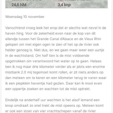
Woensdag 10 november
Vanochtend vroeg leek het erop dat er slechts wat nevel in de
haven hing. Voor de zekerheid even naar de kop van dit
eilandje tussen het Grande Canal d’Alsace en de Vieux Rhin
gelopen om met eigen ogen te zien of het op de rivier ook
helder genoeg is. Niet dus, en we gaan maar weer een uurtje
in de wachtstand. Om half tien is de mist voldoende
opgetrokken om verantwoord het water op te gaan. Helaas
ben ik nog maar drie kilometer verder als er plots een enorme
mistbank 2.0 mij tegemoet komt rollen, er zit niets anders op
dan meteen om te keren en een kilometer terug te varen waar
ik een piepklein haventje had gezien. Daar kan ik mooi even
een oppertje zoeken en wachten tot de mist optrekt.
Eindelijk na anderhalf uur wachten is het alsof iemand een
knop omdraait zo snel trekt de mist opeens op. Meteen komt
er ook een stoet van vier vrachtschepen vanaf de rivier