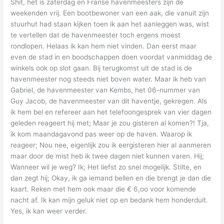
Shit, het is zaterdag en Franse havenmeesters zijn de
weekenden vrij. Een bootbewoner van een aak, die vanuit zijn
stuurhut had staan kijken toen ik aan het aanleggen was, wist
te vertellen dat de havenmeester toch ergens moest
rondlopen. Helaas ik kan hem niet vinden. Dan eerst maar
even de stad in en boodschappen doen voordat vanmiddag de
winkels ook op slot gaan. Bij terugkomst uit de stad is de
havenmeester nog steeds niet boven water. Maar ik heb van
Gabriel, de havenmeester van Kembs, het 06-nummer van
Guy Jacob, de havenmeester van dit haventje, gekregen. Als
ik hem bel en refereer aan het telefoongesprek van vier dagen
geleden reageert hij met; Maar je zou gisteren al komen?! Tja,
ik kom maandagavond pas weer op de haven. Waarop ik
reageer; Nou nee, eigenlijk zou ik eergisteren hier al aanmeren
maar door de mist heb ik twee dagen niet kunnen varen. Hij;
Wanneer wil je weg? Ik; Het liefst zo snel mogelijk. Stilte, en
dan zegt hij; Okay, ik ga iemand bellen en die brengt je dan die
kaart. Reken met hem ook maar die € 6,oo voor komende
nacht af. Ik kan mijn geluk niet op en bedank hem honderduit.
Yes, ik kan weer verder.