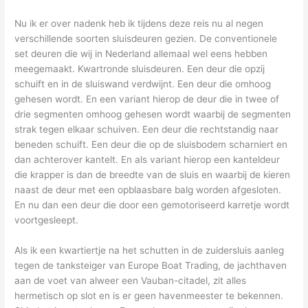
Nu ik er over nadenk heb ik tijdens deze reis nu al negen
verschillende soorten sluisdeuren gezien. De conventionele
set deuren die wij in Nederland allemaal wel eens hebben
meegemaakt. Kwartronde sluisdeuren. Een deur die opzij
schuift en in de sluiswand verdwijnt. Een deur die omhoog
gehesen wordt. En een variant hierop de deur die in twee of
drie segmenten omhoog gehesen wordt waarbij de segmenten
strak tegen elkaar schuiven. Een deur die rechtstandig naar
beneden schuift. Een deur die op de sluisbodem scharniert en
dan achterover kantelt. En als variant hierop een kanteldeur
die krapper is dan de breedte van de sluis en waarbij de kieren
naast de deur met een opblaasbare balg worden afgesloten.
En nu dan een deur die door een gemotoriseerd karretje wordt
voortgesleept.
Als ik een kwartiertje na het schutten in de zuidersluis aanleg
tegen de tanksteiger van Europe Boat Trading, de jachthaven
aan de voet van alweer een Vauban-citadel, zit alles
hermetisch op slot en is er geen havenmeester te bekennen.