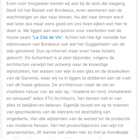
Even voor hoogwater komen wij aan bij de sluis die toegang
biedt tot het Bassin van Bordeaux, even aanmeren aan de
wachtsteiger en dan naar binnen. Nu dat naar binnen werd
wat later dus maar eens goed om ons heen kijken wat hier te
doen is. We liggen aan een ponton voor veerboten met de
mooie naam “
La Cité de Vin
”. Achter het hek ligt namelijk het
wijnmuseum van Bordeaux ook wel het Guggenheim van de
wijn genoemd. Dus op internet maar even twee tickets
gekocht. De buitenkant is al zeer bijzonder, volgens de
architecten verwijst het ontwerp naar de knoestige
wijnstokken, het walsen van wijn in een glas en de draaikolken
van de Garonne, waar wij nu in liggen te dobberen aan de voet
van dit fraaie gebouw. De architectuur roept de ziel en
vloeibare natuur van de wijn op, “vloeiend en rond, immaterieel
en sensueel” aldus XTU Architects. Van binnen valt er van
alles te bekijken en beleven. Eigenlijk teveel om op te noemen
van geschiedenis van de wijnrank tot bestrijding van
ongedierte. Van alle wijnlanden van de wereld tot de productie
van moderne flessen. Van het productieproces van wijn tot
geursensaties, dit laatste lukt alleen niet zo met je mondkapje