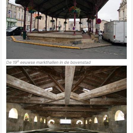
e
De 19
eeuwse markthallen in de bovenstad