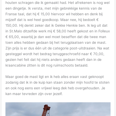
houten schragen die ik gemaakt had. Het afrekenen is nog wel
een dingetje. Ik versta, met mijn gebrekkige kennis van de
Franse taal, dat hij € 15,00 hiervoor wil hebben en denk bij
mijzelf dat is wel heel goedkoop. Maar nee, hij bedoelt €
150,00. Hij denkt zeker dat ik Gekke Henkie ben. Ik leg uit dat
in St.Malo ditzelfde werk mij € 58,00 heeft gekost en in Folleux
€ 65,00, waarbij je dan wel moet beseffen dat die twee man
toen alles hebben gedaan bij het terugplaatsen van de mast.
Zijn prijs is er dus één uit de categorie poot-uitdraaien. Na wat
gesteggel wordt het bedrag teruggeschroefd naar € 70,00,
gezien het feit dat hij niets anders gedaan heeft dan in de
kraancabine zitten is dit nog ruimschoots betaald.
Maar goed de mast ligt en ik heb alles eraan vast geknoopt
zodanig dat ik in de kuip kan staan zonder mijn hoofd te stoten
en ook nog eens een vrijwel leeg dek heb overgehouden. Je
kan maar tevreden zijn over jezelf.