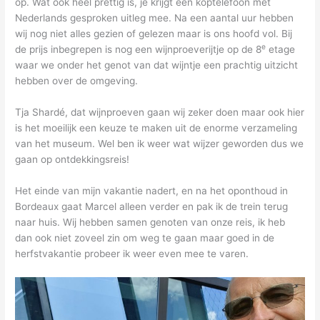
op. Wat ook heel prettig is, je krijgt een koptelefoon met
Nederlands gesproken uitleg mee. Na een aantal uur hebben
wij nog niet alles gezien of gelezen maar is ons hoofd vol. Bij
e
de prijs inbegrepen is nog een wijnproeverijtje op de 8
etage
waar we onder het genot van dat wijntje een prachtig uitzicht
hebben over de omgeving.
Tja Shardé, dat wijnproeven gaan wij zeker doen maar ook hier
is het moeilijk een keuze te maken uit de enorme verzameling
van het museum. Wel ben ik weer wat wijzer geworden dus we
gaan op ontdekkingsreis!
Het einde van mijn vakantie nadert, en na het oponthoud in
Bordeaux gaat Marcel alleen verder en pak ik de trein terug
naar huis. Wij hebben samen genoten van onze reis, ik heb
dan ook niet zoveel zin om weg te gaan maar goed in de
herfstvakantie probeer ik weer even mee te varen.