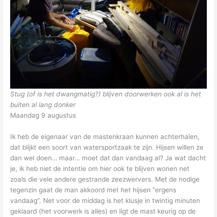
Stug (of is het dwangmatig?) blijven doorwerken ook al is het
buiten al lang donker
Maandag 9 augustus
Ik heb de eigenaar van de mastenkraan kunnen achterhalen,
dat blijkt een soort van watersportzaak te zijn. Hijsen willen ze
dan wel doen… maar… moet dat dan vandaag al? Ja wat dacht
je, ik heb niet de intentie om hier ook te blijven wonen net
zoals die vele andere gestrande zeezwervers. Met de nodige
tegenzin gaat de man akkoord met het hijsen “ergens
vandaag”. Net voor de middag is het klusje in twintig minuten
geklaard (het voorwerk is alles) en ligt de mast keurig op de