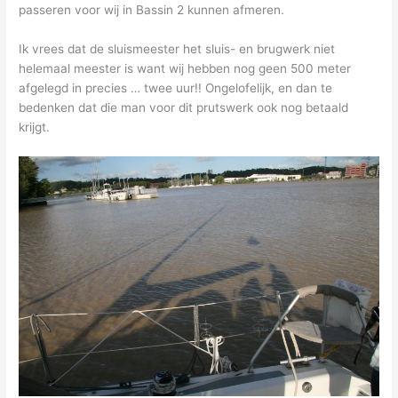
passeren voor wij in Bassin 2 kunnen afmeren.
Ik vrees dat de sluismeester het sluis- en brugwerk niet
helemaal meester is want wij hebben nog geen 500 meter
afgelegd in precies … twee uur!! Ongelofelijk, en dan te
bedenken dat die man voor dit prutswerk ook nog betaald
krijgt.