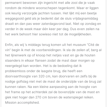
permanent bewonen zijn ingericht met alle zooi die je vaak
rondom de mindere woonschepen tegenkomt. Maar er liggen
ook keurig verzorgde jachten tussen. Het lijkt mij een beetje
weggegooid geld als je bedenkt dat de sluis vrijdagnamiddag
draait en dan pas weer zaterdagavond laat. Niet op zondag en
verder in de week maar één keer per dag. Dus even zeilen na
het werk behoort hier sowieso niet tot de mogelijkheden.
Enfin, als wij ’s middags terug komen uit het museum “Cité de
vin” begin ik met de voorbereidingen. Ik sla de zeilen af, berg al
het lijnenwerk op of knoop het netjes vast en ga de houten
staanders in elkaar flansen zodat de mast daar morgen op
neergelegd kan worden. Het is de bedoeling dat ik
probleemloos onder de laagste brug, die heeft een
doorvaarthoogte van 320 cm, kan doorvaren en zelfs bij de
nodige golfslag niet met de mast de onderzijde van de brug zal
kunnen raken. Na een kleine aanpassing aan de hoogte van
het frame op het achterdek zal de bovenzijde van de mast en
giek niet hoger dan 270 cm boven de waterspiegel reiken.
Mission accomplished.