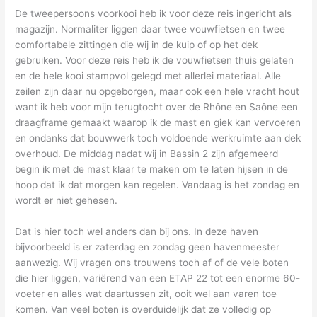
De tweepersoons voorkooi heb ik voor deze reis ingericht als
magazijn. Normaliter liggen daar twee vouwfietsen en twee
comfortabele zittingen die wij in de kuip of op het dek
gebruiken. Voor deze reis heb ik de vouwfietsen thuis gelaten
en de hele kooi stampvol gelegd met allerlei materiaal. Alle
zeilen zijn daar nu opgeborgen, maar ook een hele vracht hout
want ik heb voor mijn terugtocht over de Rhône en Saône een
draagframe gemaakt waarop ik de mast en giek kan vervoeren
en ondanks dat bouwwerk toch voldoende werkruimte aan dek
overhoud. De middag nadat wij in Bassin 2 zijn afgemeerd
begin ik met de mast klaar te maken om te laten hijsen in de
hoop dat ik dat morgen kan regelen. Vandaag is het zondag en
wordt er niet gehesen.
Dat is hier toch wel anders dan bij ons. In deze haven
bijvoorbeeld is er zaterdag en zondag geen havenmeester
aanwezig. Wij vragen ons trouwens toch af of de vele boten
die hier liggen, variërend van een ETAP 22 tot een enorme 60-
voeter en alles wat daartussen zit, ooit wel aan varen toe
komen. Van veel boten is overduidelijk dat ze volledig op