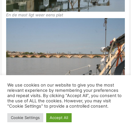
En de mast ligt weer eens plat
We use cookies on our website to give you the most
relevant experience by remembering your preferences
and repeat visits. By clicking “Accept All”, you consent to
Varen op de Garonne om een afmeerplek te zoeken zo dicht
the use of ALL the cookies. However, you may visit
"Cookie Settings" to provide a controlled consent.
mogelijk bij het Gare St.Jean wij komen terecht vlak voor de
Pont de Pierre
Cookie Settings
Accept All