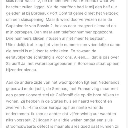
sluis naar Bassin 2, de binnenhaven van Bordeaux waar wij
beschut zullen liggen. Via de marifoon had ik mij een half uur
geleden al bij Bordeaux Port Control gemeld met het verzoek
om een sluisopening. Maar ik werd doorverwezen naar de
Capitainerie van Bassin 2, helaas daar reageert niemand op
mijn oproepen. Dan maar een telefoonnummer opgezocht.
Drie nummers blijken intussen al niet meer te bestaan.
Uiteindelijk tref ik op het vierde nummer een vriendelijke dame
die bereid is mij door te schakelen. En zowaar, de
eerstvolgende schutting is voor ons. Alleen….. dat is pas over
25 uur!! Ja, het watersportgebeuren in Bordeaux staat op een
bijzonder niveau.
Aan de andere zijde van het wachtponton ligt een Nederlands
gebouwd motorjacht, de Serenas, met Franse vlag maar met
een gepensioneerd stel uit Californië die op die boot blijken te
wonen. Zij hebben in de States huis en haard verkocht en
zwerven full-time door Europa op hun riante varende
onderkomen. Ik kom er achter dat vijfentwintig uur wachten
niks voorstelt. Zij liggen hier al drie weken omdat een sluis
stroomopwaarts defect is maar als alles goed gaat kunnen zij