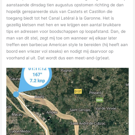
aanstaande dinsdag tien augustus opstomen richting de dan
hopelijk gerepareerde sluis van Castets et Castillon die
toegang biedt tot het Canal Latéral à la Garonne. Het is
gezellig kletsen met hen en we krijgen een aantal bruikbare
tips en adressen voor boodschappen op loopafstand. Dan, de
man van dit stel, zegt mij toe om wanneer wij elkaar later
treffen een barbecue American style te bereiden (hij heeft aan
boord een vriezer vol steaks) en nodigt mij daarvoor op
voorhand al uit. Dat wordt dus een meet-and-(gr)eat.