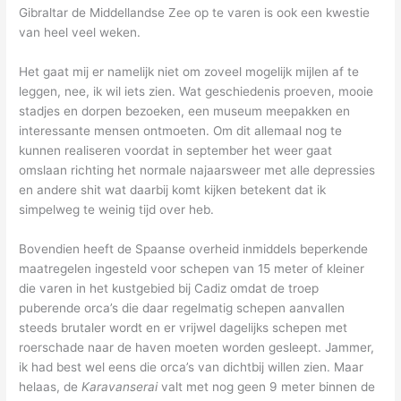
Gibraltar de Middellandse Zee op te varen is ook een kwestie
van heel veel weken.
Het gaat mij er namelijk niet om zoveel mogelijk mijlen af te
leggen, nee, ik wil iets zien. Wat geschiedenis proeven, mooie
stadjes en dorpen bezoeken, een museum meepakken en
interessante mensen ontmoeten. Om dit allemaal nog te
kunnen realiseren voordat in september het weer gaat
omslaan richting het normale najaarsweer met alle depressies
en andere shit wat daarbij komt kijken betekent dat ik
simpelweg te weinig tijd over heb.
Bovendien heeft de Spaanse overheid inmiddels beperkende
maatregelen ingesteld voor schepen van 15 meter of kleiner
die varen in het kustgebied bij Cadiz omdat de troep
puberende orca’s die daar regelmatig schepen aanvallen
steeds brutaler wordt en er vrijwel dagelijks schepen met
roerschade naar de haven moeten worden gesleept. Jammer,
ik had best wel eens die orca’s van dichtbij willen zien. Maar
helaas, de
Karavanserai
valt met nog geen 9 meter binnen de