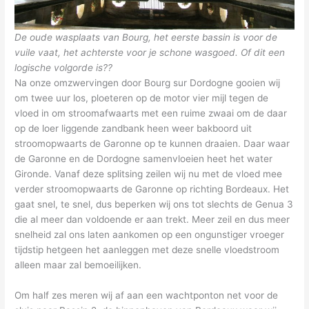
De oude wasplaats van Bourg, het eerste bassin is voor de
vuile vaat, het achterste voor je schone wasgoed. Of dit een
logische volgorde is??
Na onze omzwervingen door Bourg sur Dordogne gooien wij
om twee uur los, ploeteren op de motor vier mijl tegen de
vloed in om stroomafwaarts met een ruime zwaai om de daar
op de loer liggende zandbank heen weer bakboord uit
stroomopwaarts de Garonne op te kunnen draaien. Daar waar
de Garonne en de Dordogne samenvloeien heet het water
Gironde. Vanaf deze splitsing zeilen wij nu met de vloed mee
verder stroomopwaarts de Garonne op richting Bordeaux. Het
gaat snel, te snel, dus beperken wij ons tot slechts de Genua 3
die al meer dan voldoende er aan trekt. Meer zeil en dus meer
snelheid zal ons laten aankomen op een ongunstiger vroeger
tijdstip hetgeen het aanleggen met deze snelle vloedstroom
alleen maar zal bemoeilijken.
Om half zes meren wij af aan een wachtponton net voor de