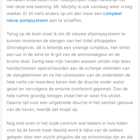
niet deze ene keerring. Mr. Murphy is ook vandaag weer vroeg
wakker. Er zit niets anders op om dan maar een
compleet
nieuw pompsysteem
aan te schaffen.
Terug op de boot moet ik om dit nieuwe afpompsysteem te
kunnen monteren de slangen van het toilet afkoppelen.
Grtvrdegrtver, dit is letterlijk een smerige schijtklus. Het stinkt
een uur in de wind en ik gril van de ammoniakgeur en de
bruine drab. Dertig keer mijn handen wassen omdat mijn latex
handschoenen openscheurden aan de scherpe uiteinden van
de slangklemmen en na het uitwisselen van de onderdelen de
hele natte cel meerdere keren met de douche onder water
gezet en vervolgens de smurrie overboord gepompt. Dan de
hele ruimte grondig reinigen zodat het er weer fris uitziet.
Daarna tijd voor een uitgebreide douche in het sanitair gebouw
van de haven, heerlijk dat knapt op.
Nog snel even in het oude centrum wat lekkers in huis halen
voor bij de borrel maar daarbij word ik bijna van de sokken
gelopen door een vlucht pinguïns die op schoolreisje zijn en als