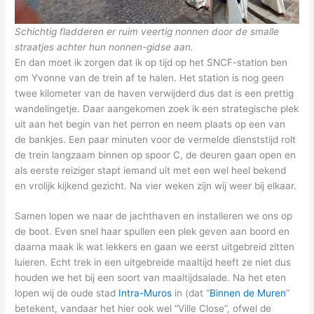
Schichtig fladderen er ruim veertig nonnen door de smalle
straatjes achter hun nonnen-gidse aan.
En dan moet ik zorgen dat ik op tijd op het SNCF-station ben
om Yvonne van de trein af te halen. Het station is nog geen
twee kilometer van de haven verwijderd dus dat is een prettig
wandelingetje. Daar aangekomen zoek ik een strategische plek
uit aan het begin van het perron en neem plaats op een van
de bankjes. Een paar minuten voor de vermelde dienststijd rolt
de trein langzaam binnen op spoor C, de deuren gaan open en
als eerste reiziger stapt iemand uit met een wel heel bekend
en vrolijk kijkend gezicht. Na vier weken zijn wij weer bij elkaar.
Samen lopen we naar de jachthaven en installeren we ons op
de boot. Even snel haar spullen een plek geven aan boord en
daarna maak ik wat lekkers en gaan we eerst uitgebreid zitten
luieren. Echt trek in een uitgebreide maaltijd heeft ze niet dus
houden we het bij een soort van maaltijdsalade. Na het eten
lopen wij de oude stad
Intra-Muros
in (dat “
Binnen de Muren
”
betekent, vandaar het hier ook wel “Ville Close”, ofwel de