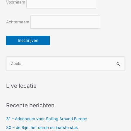
Voornaam
Achternaam
Z
o
e
k
Live locatie
n
a
Recente berichten
a
r
31 – Addendum voor Sailing Around Europe
:
30 – de Rijn, het derde en laatste stuk