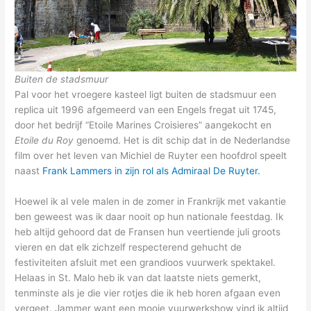
Buiten de stadsmuur
Pal voor het vroegere kasteel ligt buiten de stadsmuur een
replica uit 1996 afgemeerd van een Engels fregat uit 1745,
door het bedrijf “Etoile Marines Croisieres” aangekocht en
Etoile du Roy
genoemd. Het is dit schip dat in de Nederlandse
film over het leven van Michiel de Ruyter een hoofdrol speelt
naast
Frank Lammers in zijn rol als Admiraal De Ruyter.
Hoewel ik al vele malen in de zomer in Frankrijk met vakantie
ben geweest was ik daar nooit op hun nationale feestdag. Ik
heb altijd gehoord dat de Fransen hun veertiende juli groots
vieren en dat elk zichzelf respecterend gehucht de
festiviteiten afsluit met een grandioos vuurwerk spektakel.
Helaas in St. Malo heb ik van dat laatste niets gemerkt,
tenminste als je die vier rotjes die ik heb horen afgaan even
vergeet. Jammer want een mooie vuurwerkshow vind ik altijd