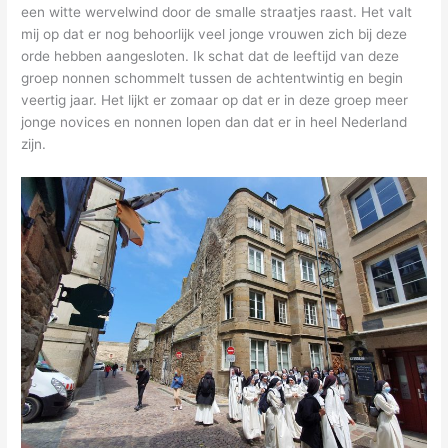
een witte wervelwind door de smalle straatjes raast. Het valt
mij op dat er nog behoorlijk veel jonge vrouwen zich bij deze
orde hebben aangesloten. Ik schat dat de leeftijd van deze
groep nonnen schommelt tussen de achtentwintig en begin
veertig jaar. Het lijkt er zomaar op dat er in deze groep meer
jonge novices en nonnen lopen dan dat er in heel Nederland
zijn.