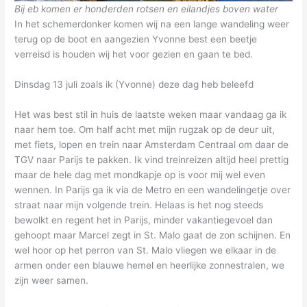
Bij eb komen er honderden rotsen en eilandjes boven water
In het schemerdonker komen wij na een lange wandeling weer
terug op de boot en aangezien Yvonne best een beetje
verreisd is houden wij het voor gezien en gaan te bed.
Dinsdag 13 juli zoals ik (Yvonne) deze dag heb beleefd
Het was best stil in huis de laatste weken maar vandaag ga ik
naar hem toe. Om half acht met mijn rugzak op de deur uit,
met fiets, lopen en trein naar Amsterdam Centraal om daar de
TGV naar Parijs te pakken. Ik vind treinreizen altijd heel prettig
maar de hele dag met mondkapje op is voor mij wel even
wennen. In Parijs ga ik via de Metro en een wandelingetje over
straat naar mijn volgende trein. Helaas is het nog steeds
bewolkt en regent het in Parijs, minder vakantiegevoel dan
gehoopt maar Marcel zegt in St. Malo gaat de zon schijnen. En
wel hoor op het perron van St. Malo vliegen we elkaar in de
armen onder een blauwe hemel en heerlijke zonnestralen, we
zijn weer samen.