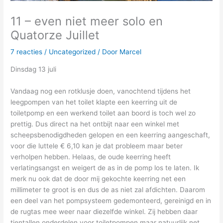
11 – even niet meer solo en
Quatorze Juillet
7 reacties
/
Uncategorized
/ Door
Marcel
Dinsdag 13 juli
Vandaag nog een rotklusje doen, vanochtend tijdens het
leegpompen van het toilet klapte een keerring uit de
toiletpomp en een werkend toilet aan boord is toch wel zo
prettig. Dus direct na het ontbijt naar een winkel met
scheepsbenodigdheden gelopen en een keerring aangeschaft,
voor die luttele € 6,10 kan je dat probleem maar beter
verholpen hebben. Helaas, de oude keerring heeft
verlatingsangst en weigert de as in de pomp los te laten. Ik
merk nu ook dat de door mij gekochte keerring net een
millimeter te groot is en dus de as niet zal afdichten. Daarom
een deel van het pompsysteem gedemonteerd, gereinigd en in
de rugtas mee weer naar diezelfde winkel. Zij hebben daar
tientallen onderdelen voor toiletpompen maar natuurlijk net