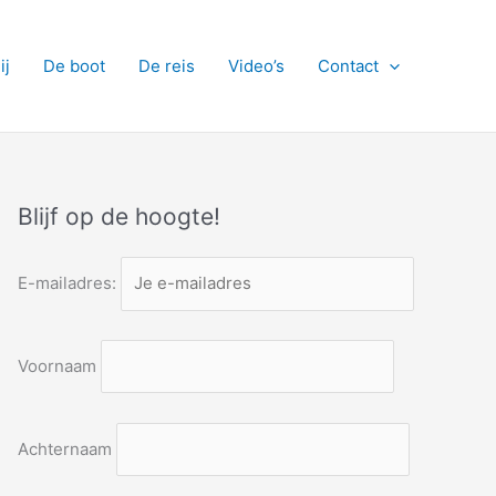
ij
De boot
De reis
Video’s
Contact
Blijf op de hoogte!
E-mailadres:
Voornaam
Achternaam