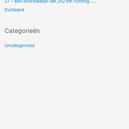
27 – een doorsteekje van 252 km richting……
Duitsland
Categorieën
Uncategorized