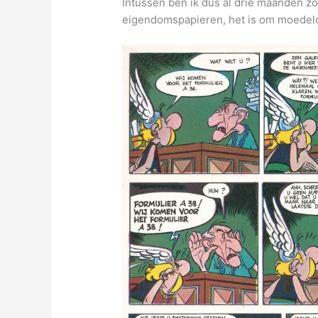
Intussen ben ik dus al drie maanden z
eigendomspapieren, het is om moedel