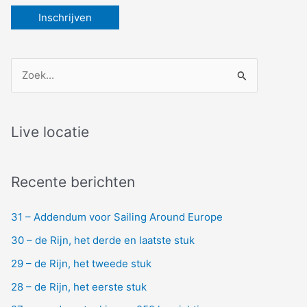
Z
o
e
k
Live locatie
n
a
Recente berichten
a
r
31 – Addendum voor Sailing Around Europe
:
30 – de Rijn, het derde en laatste stuk
29 – de Rijn, het tweede stuk
28 – de Rijn, het eerste stuk