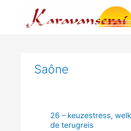
Ga
naar
de
inhoud
Saône
26 – keuzestress, welk
de terugreis