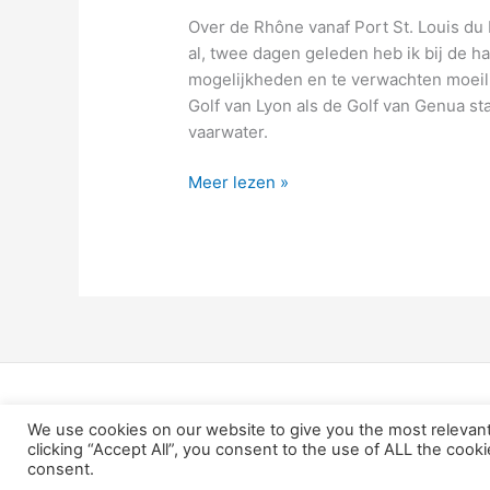
Over de Rhône vanaf Port St. Louis du
al, twee dagen geleden heb ik bij de 
mogelijkheden en te verwachten moeilij
Golf van Lyon als de Golf van Genua st
vaarwater.
25
Meer lezen »
–
ik
wik
en
overweeg,
en
dan
gooi
ik
We use cookies on our website to give you the most relevan
het
clicking “Accept All”, you consent to the use of ALL the cook
consent.
roer