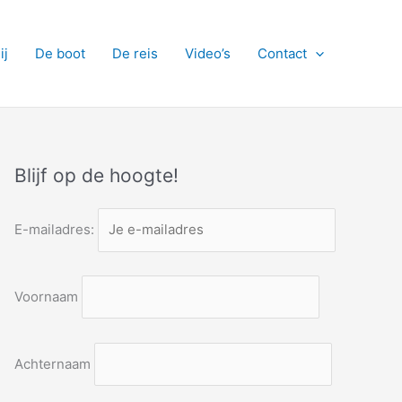
ij
De boot
De reis
Video’s
Contact
Blijf op de hoogte!
E-mailadres:
Voornaam
Achternaam