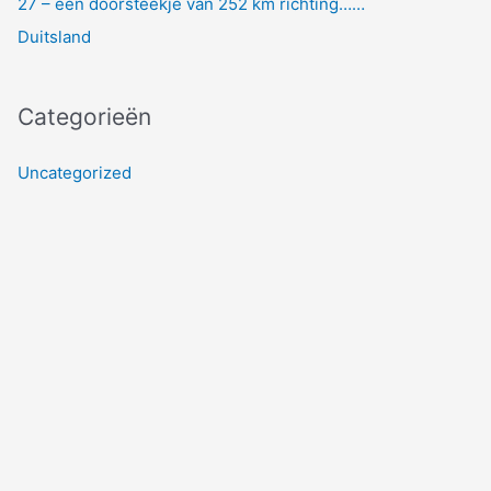
27 – een doorsteekje van 252 km richting……
Duitsland
Categorieën
Uncategorized