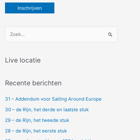
Z
o
e
k
Live locatie
n
a
Recente berichten
a
r
31 – Addendum voor Sailing Around Europe
:
30 – de Rijn, het derde en laatste stuk
29 – de Rijn, het tweede stuk
28 – de Rijn, het eerste stuk