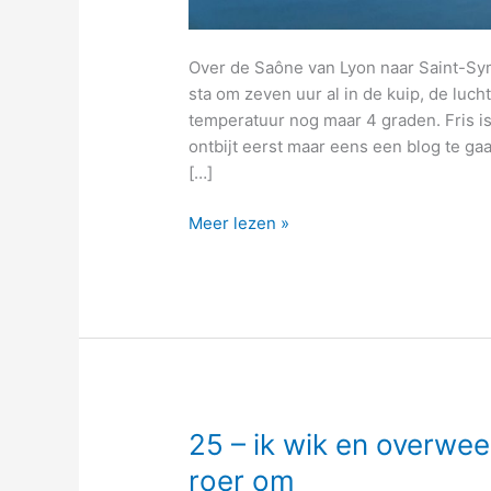
Over de Saône van Lyon naar Saint-S
sta om zeven uur al in de kuip, de luch
temperatuur nog maar 4 graden. Fris is
ontbijt eerst maar eens een blog te ga
[…]
26
Meer lezen »
–
keuzestress,
welke
route
kies
ik
nu
voor
25 – ik wik en overwee
de
roer om
terugreis