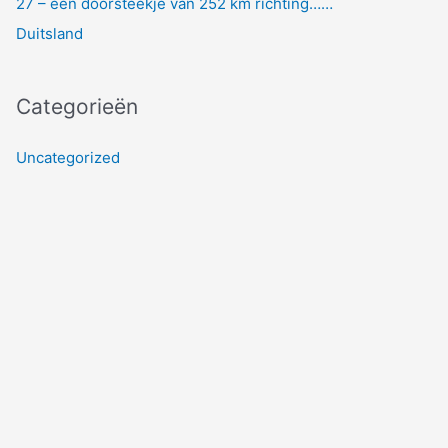
27 – een doorsteekje van 252 km richting……
Duitsland
Categorieën
Uncategorized