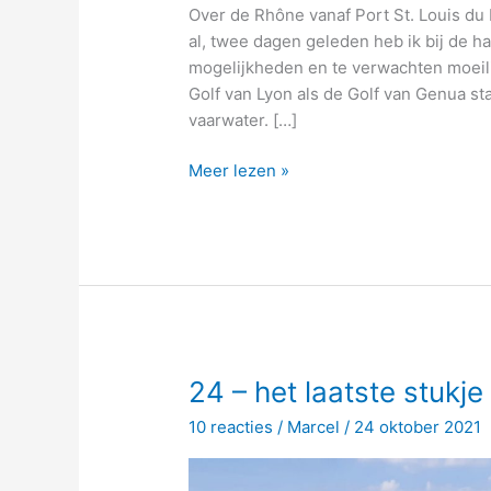
Over de Rhône vanaf Port St. Louis du
al, twee dagen geleden heb ik bij de 
mogelijkheden en te verwachten moeilij
Golf van Lyon als de Golf van Genua st
vaarwater. […]
25
Meer lezen »
–
ik
wik
en
overweeg,
en
dan
gooi
24 – het laatste stukj
ik
10 reacties
/
Marcel
/
24 oktober 2021
het
roer
om