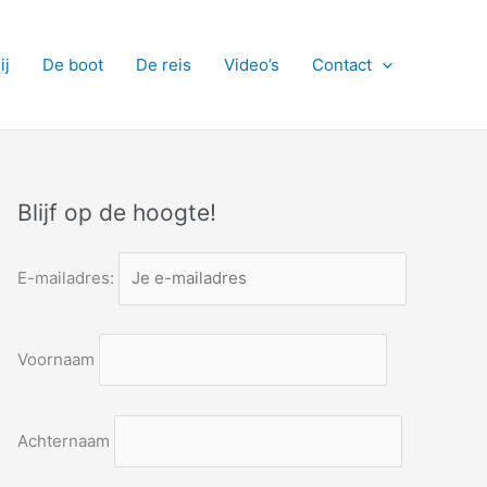
ij
De boot
De reis
Video’s
Contact
Blijf op de hoogte!
E-mailadres:
Voornaam
Achternaam