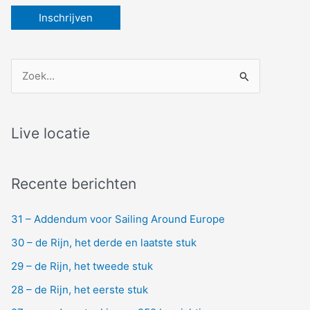
Z
o
e
k
Live locatie
n
a
Recente berichten
a
r
31 – Addendum voor Sailing Around Europe
:
30 – de Rijn, het derde en laatste stuk
29 – de Rijn, het tweede stuk
28 – de Rijn, het eerste stuk