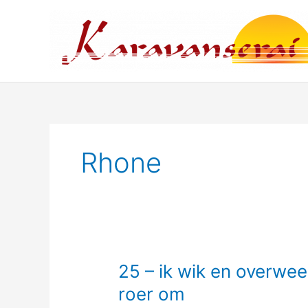
Ga
naar
de
inhoud
Rhone
25 – ik wik en overwee
roer om