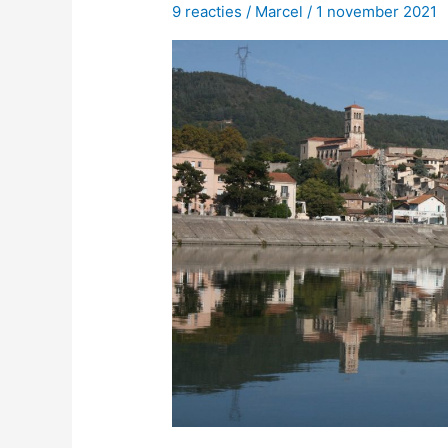
9 reacties
/
Marcel
/
1 november 2021