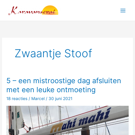
Ga
naar
Main
de
inhoud
Men
Zwaantje Stoof
5 – een mistroostige dag afsluiten
met een leuke ontmoeting
18 reacties
/
Marcel
/
30 juni 2021