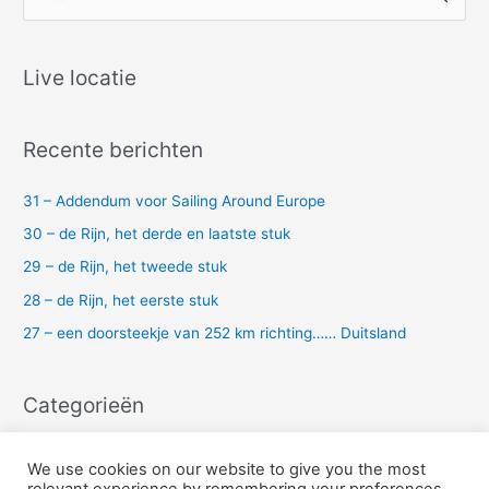
o
e
k
Live locatie
n
a
Recente berichten
a
r
31 – Addendum voor Sailing Around Europe
:
30 – de Rijn, het derde en laatste stuk
29 – de Rijn, het tweede stuk
28 – de Rijn, het eerste stuk
27 – een doorsteekje van 252 km richting…… Duitsland
Categorieën
Uncategorized
We use cookies on our website to give you the most