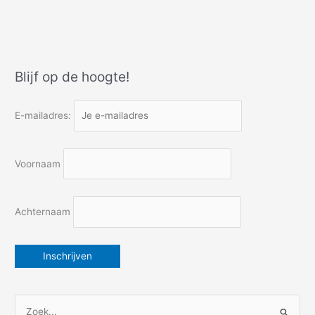
mistroostige
dag
afsluiten
met
een
Blijf op de hoogte!
leuke
ontmoeting
E-mailadres:
Voornaam
Achternaam
Z