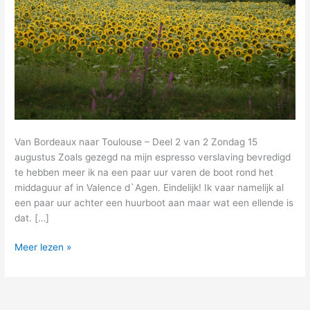
Van Bordeaux naar Toulouse – Deel 2 van 2 Zondag 15
augustus Zoals gezegd na mijn espresso verslaving bevredigd
te hebben meer ik na een paar uur varen de boot rond het
middaguur af in Valence d`Agen. Eindelijk! Ik vaar namelijk al
een paar uur achter een huurboot aan maar wat een ellende is
dat. […]
19
Meer lezen »
–
medelijden
met
die