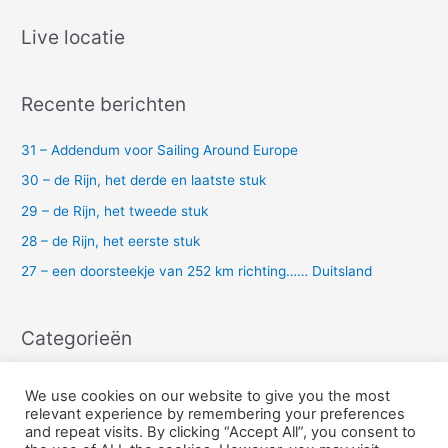
e
k
Live locatie
n
a
Recente berichten
a
r
31 – Addendum voor Sailing Around Europe
:
30 – de Rijn, het derde en laatste stuk
29 – de Rijn, het tweede stuk
28 – de Rijn, het eerste stuk
27 – een doorsteekje van 252 km richting…… Duitsland
Categorieën
Uncategorized
We use cookies on our website to give you the most
relevant experience by remembering your preferences
and repeat visits. By clicking “Accept All”, you consent to