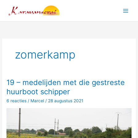
Ga
naar
Main
de
inhoud
Men
zomerkamp
19 – medelijden met die gestreste
huurboot schipper
6 reacties
/
Marcel
/
28 augustus 2021