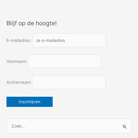
gestreste
huurboot
schipper
Blijf op de hoogte!
E-mailadres:
Voornaam
Achternaam
Z
o