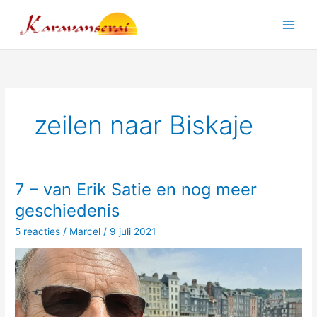
Ga
naar
Main
de
inhoud
Men
zeilen naar Biskaje
7 – van Erik Satie en nog meer
geschiedenis
5 reacties
/
Marcel
/
9 juli 2021