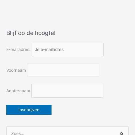
Erik
Satie
en
nog
meer
Blijf op de hoogte!
geschiedenis
E-mailadres:
Voornaam
Achternaam
Z