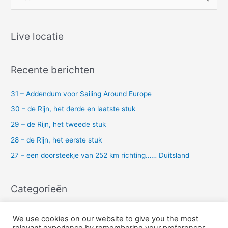
o
e
k
Live locatie
n
a
Recente berichten
a
r
31 – Addendum voor Sailing Around Europe
:
30 – de Rijn, het derde en laatste stuk
29 – de Rijn, het tweede stuk
28 – de Rijn, het eerste stuk
27 – een doorsteekje van 252 km richting…… Duitsland
Categorieën
Uncategorized
We use cookies on our website to give you the most