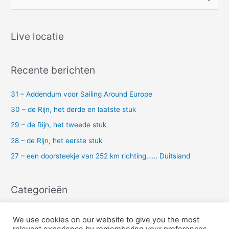
o
e
k
Live locatie
n
a
Recente berichten
a
r
31 – Addendum voor Sailing Around Europe
:
30 – de Rijn, het derde en laatste stuk
29 – de Rijn, het tweede stuk
28 – de Rijn, het eerste stuk
27 – een doorsteekje van 252 km richting…… Duitsland
Categorieën
Uncategorized
We use cookies on our website to give you the most