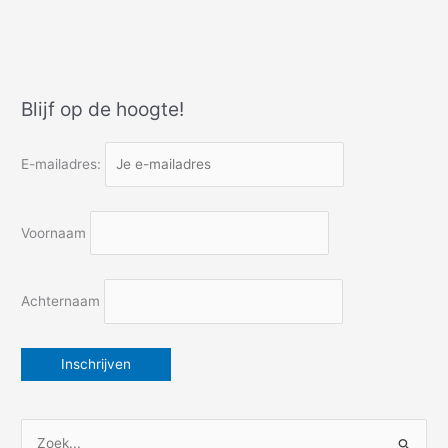
laatste
stukje
tot
de
Middellandse
Blijf op de hoogte!
Zee
E-mailadres:
Voornaam
Achternaam
Z