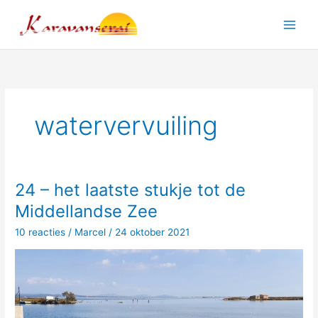
Ga
naar
Main
de
inhoud
Men
watervervuiling
24 – het laatste stukje tot de
Middellandse Zee
10 reacties
/
Marcel
/
24 oktober 2021