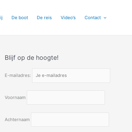
ij
De boot
De reis
Video’s
Contact
Blijf op de hoogte!
E-mailadres:
Voornaam
Achternaam