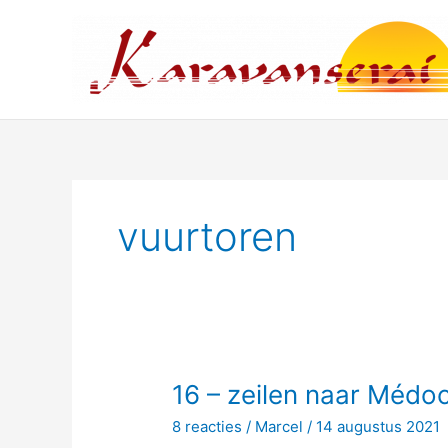
Ga
naar
de
inhoud
vuurtoren
16 – zeilen naar Médo
8 reacties
/
Marcel
/
14 augustus 2021