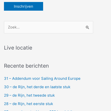
Z
o
e
k
Live locatie
n
a
Recente berichten
a
r
31 – Addendum voor Sailing Around Europe
:
30 – de Rijn, het derde en laatste stuk
29 – de Rijn, het tweede stuk
28 – de Rijn, het eerste stuk