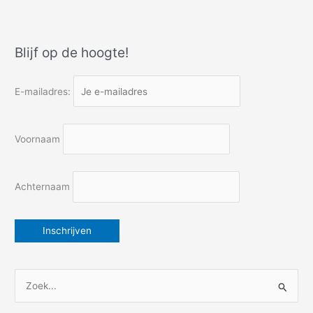
maar
morgen
nemen
Blijf op de hoogte!
wij
de
trap
E-mailadres:
Voornaam
Achternaam
Z
o