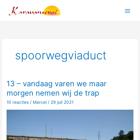
Ga
naar
Main
de
inhoud
Men
spoorwegviaduct
13 – vandaag varen we maar
morgen nemen wij de trap
10 reacties
/
Marcel
/
29 juli 2021