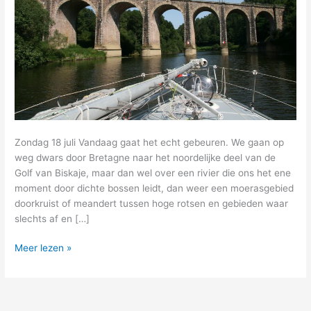
Zondag 18 juli Vandaag gaat het echt gebeuren. We gaan op
weg dwars door Bretagne naar het noordelijke deel van de
Golf van Biskaje, maar dan wel over een rivier die ons het ene
moment door dichte bossen leidt, dan weer een moerasgebied
doorkruist of meandert tussen hoge rotsen en gebieden waar
slechts af en […]
13
Meer lezen »
–
vandaag
varen
we