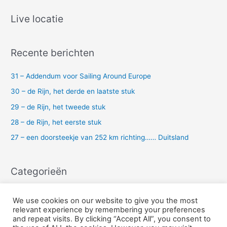
e
k
Live locatie
n
a
Recente berichten
a
r
31 – Addendum voor Sailing Around Europe
:
30 – de Rijn, het derde en laatste stuk
29 – de Rijn, het tweede stuk
28 – de Rijn, het eerste stuk
27 – een doorsteekje van 252 km richting…… Duitsland
Categorieën
Uncategorized
We use cookies on our website to give you the most
relevant experience by remembering your preferences
and repeat visits. By clicking “Accept All”, you consent to