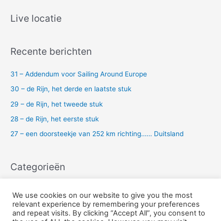
e
k
Live locatie
n
a
Recente berichten
a
r
31 – Addendum voor Sailing Around Europe
:
30 – de Rijn, het derde en laatste stuk
29 – de Rijn, het tweede stuk
28 – de Rijn, het eerste stuk
27 – een doorsteekje van 252 km richting…… Duitsland
Categorieën
Uncategorized
We use cookies on our website to give you the most
relevant experience by remembering your preferences
and repeat visits. By clicking “Accept All”, you consent to