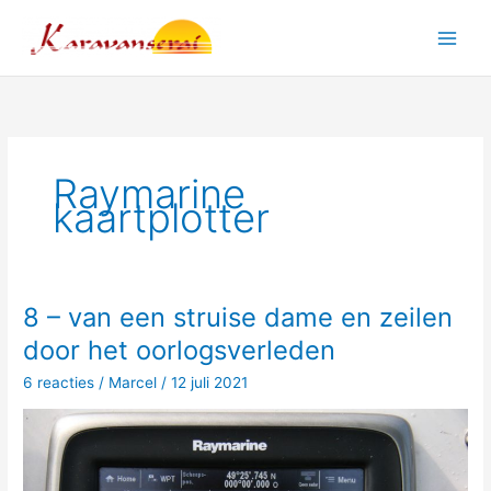
Ga
naar
Main
de
inhoud
Men
Raymarine
kaartplotter
8 – van een struise dame en zeilen
door het oorlogsverleden
6 reacties
/
Marcel
/
12 juli 2021