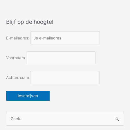
dame
en
zeilen
Blijf op de hoogte!
door
het
oorlogsverleden
E-mailadres:
Voornaam
Achternaam
Z
o