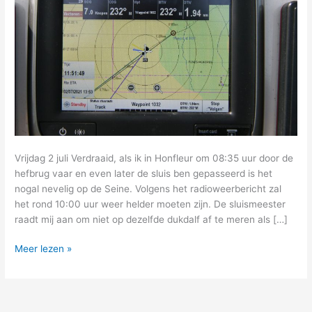
Vrijdag 2 juli Verdraaid, als ik in Honfleur om 08:35 uur door de
hefbrug vaar en even later de sluis ben gepasseerd is het
nogal nevelig op de Seine. Volgens het radioweerbericht zal
het rond 10:00 uur weer helder moeten zijn. De sluismeester
raadt mij aan om niet op dezelfde dukdalf af te meren als […]
8
Meer lezen »
–
van
een
struise