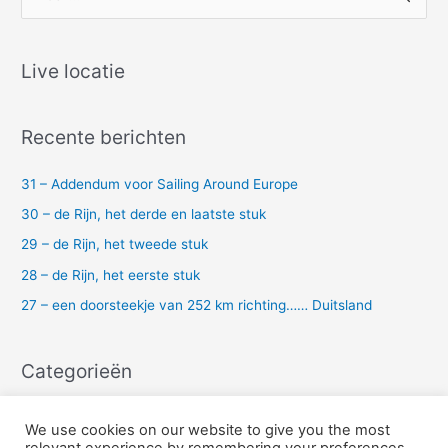
o
e
k
Live locatie
n
a
Recente berichten
a
r
31 – Addendum voor Sailing Around Europe
:
30 – de Rijn, het derde en laatste stuk
29 – de Rijn, het tweede stuk
28 – de Rijn, het eerste stuk
27 – een doorsteekje van 252 km richting…… Duitsland
Categorieën
Uncategorized
We use cookies on our website to give you the most