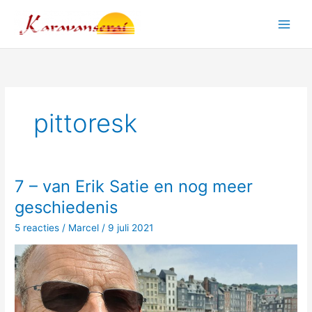
Ga
naar
Main
de
inhoud
Men
pittoresk
7 – van Erik Satie en nog meer
geschiedenis
5 reacties
/
Marcel
/
9 juli 2021