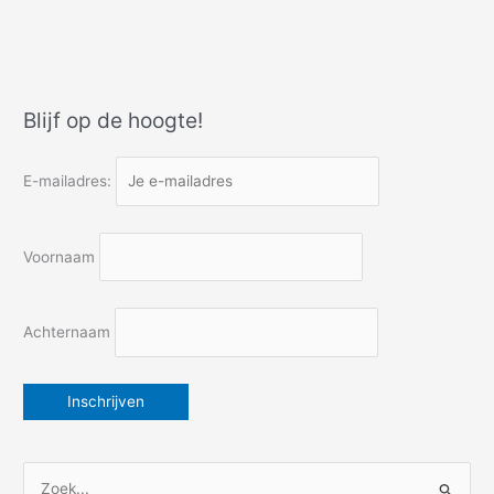
Erik
Satie
en
nog
meer
Blijf op de hoogte!
geschiedenis
E-mailadres:
Voornaam
Achternaam
Z