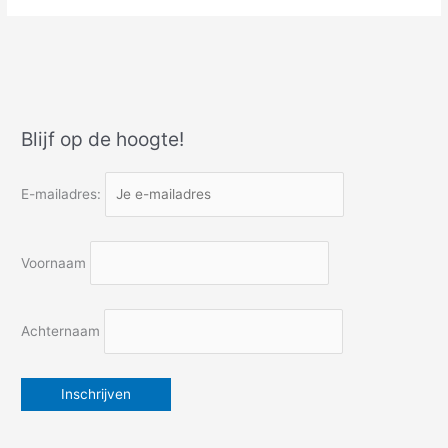
met
de
vinger
aan
de
trekker
Blijf op de hoogte!
sommeert
de
soldaat
E-mailadres:
mij
koers
te
Voornaam
wijzigen
Achternaam