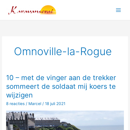
Ga
naar
Main
de
inhoud
Men
Omnoville-la-Rogue
10 – met de vinger aan de trekker
sommeert de soldaat mij koers te
wijzigen
8 reacties
/
Marcel
/
18 juli 2021