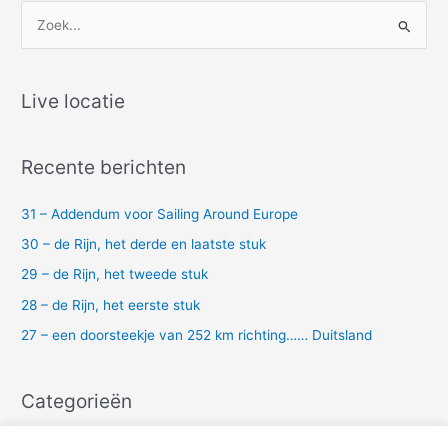
Z
o
e
k
Live locatie
n
a
Recente berichten
a
r
31 – Addendum voor Sailing Around Europe
:
30 – de Rijn, het derde en laatste stuk
29 – de Rijn, het tweede stuk
28 – de Rijn, het eerste stuk
27 – een doorsteekje van 252 km richting…… Duitsland
Categorieën
Uncategorized