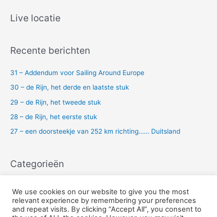
e
k
Live locatie
n
a
Recente berichten
a
r
31 – Addendum voor Sailing Around Europe
:
30 – de Rijn, het derde en laatste stuk
29 – de Rijn, het tweede stuk
28 – de Rijn, het eerste stuk
27 – een doorsteekje van 252 km richting…… Duitsland
Categorieën
Uncategorized
We use cookies on our website to give you the most
relevant experience by remembering your preferences
and repeat visits. By clicking “Accept All”, you consent to