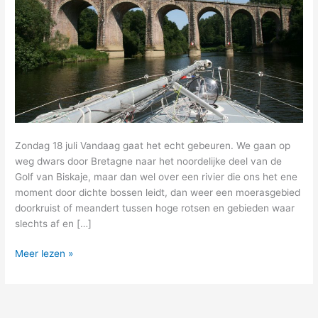
Zondag 18 juli Vandaag gaat het echt gebeuren. We gaan op
weg dwars door Bretagne naar het noordelijke deel van de
Golf van Biskaje, maar dan wel over een rivier die ons het ene
moment door dichte bossen leidt, dan weer een moerasgebied
doorkruist of meandert tussen hoge rotsen en gebieden waar
slechts af en […]
13
Meer lezen »
–
vandaag
varen
we