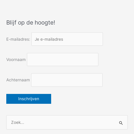
maar
morgen
nemen
Blijf op de hoogte!
wij
de
trap
E-mailadres:
Voornaam
Achternaam
Z
o