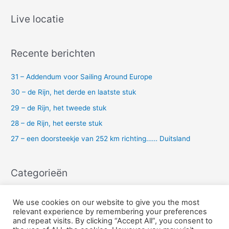
e
k
Live locatie
n
a
Recente berichten
a
r
31 – Addendum voor Sailing Around Europe
:
30 – de Rijn, het derde en laatste stuk
29 – de Rijn, het tweede stuk
28 – de Rijn, het eerste stuk
27 – een doorsteekje van 252 km richting…… Duitsland
Categorieën
Uncategorized
We use cookies on our website to give you the most
relevant experience by remembering your preferences
and repeat visits. By clicking “Accept All”, you consent to