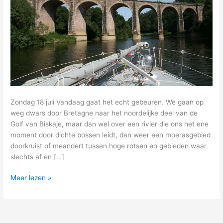
Zondag 18 juli Vandaag gaat het echt gebeuren. We gaan op
weg dwars door Bretagne naar het noordelijke deel van de
Golf van Biskaje, maar dan wel over een rivier die ons het ene
moment door dichte bossen leidt, dan weer een moerasgebied
doorkruist of meandert tussen hoge rotsen en gebieden waar
slechts af en […]
13
Meer lezen »
–
vandaag
varen
we