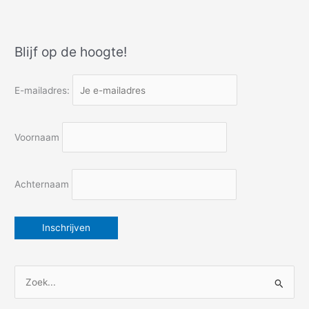
maar
morgen
nemen
Blijf op de hoogte!
wij
de
trap
E-mailadres:
Voornaam
Achternaam
Z
o