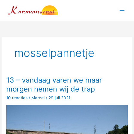
Ga
naar
Main
de
inhoud
Men
mosselpannetje
13 – vandaag varen we maar
morgen nemen wij de trap
10 reacties
/
Marcel
/
29 juli 2021