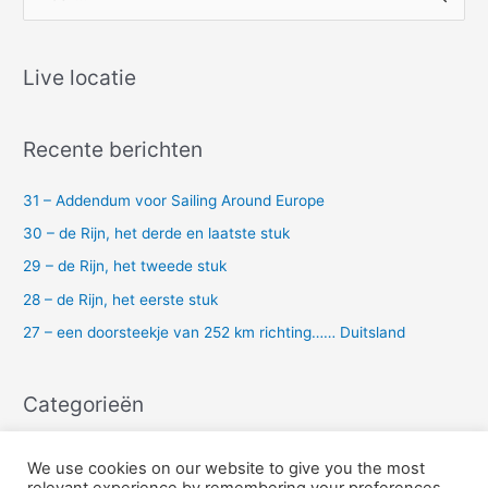
o
e
k
Live locatie
n
a
Recente berichten
a
r
31 – Addendum voor Sailing Around Europe
:
30 – de Rijn, het derde en laatste stuk
29 – de Rijn, het tweede stuk
28 – de Rijn, het eerste stuk
27 – een doorsteekje van 252 km richting…… Duitsland
Categorieën
Uncategorized
We use cookies on our website to give you the most