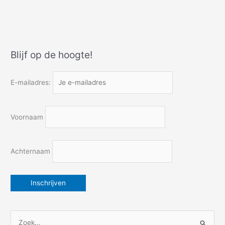
de
ratten
besnuffeld
in
het
Blijf op de hoogte!
Canal
du
Midi
E-mailadres:
Voornaam
Achternaam
Z