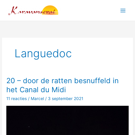
Ga
naar
Main
de
inhoud
Men
Languedoc
20 – door de ratten besnuffeld in
het Canal du Midi
11 reacties
/
Marcel
/
3 september 2021