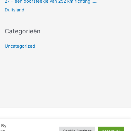
27 – een doorsteekje van 252 km richting……
Duitsland
Categorieën
Uncategorized
. By
Cookie Settings
Accept All