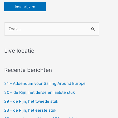
Z
o
e
k
Live locatie
n
a
Recente berichten
a
r
31 – Addendum voor Sailing Around Europe
:
30 – de Rijn, het derde en laatste stuk
29 – de Rijn, het tweede stuk
28 – de Rijn, het eerste stuk