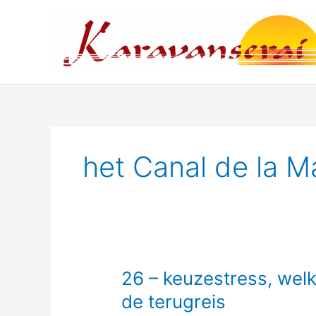
Ga
naar
de
inhoud
het Canal de la M
26 – keuzestress, welk
de terugreis