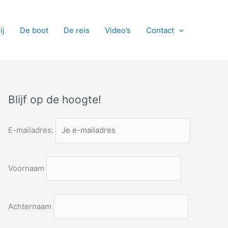
ij
De boot
De reis
Video’s
Contact
Blijf op de hoogte!
E-mailadres:
Voornaam
Achternaam