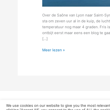
Over de Saône van Lyon naar Saint-S
sta om zeven uur al in de kuip, de luch
temperatuur nog maar 4 graden. Fris is
ontbijt eerst maar eens een blog te ga
[…]
26
Meer lezen »
–
keuzestress,
welke
route
kies
ik
nu
voor
de
We use cookies on our website to give you the most relevan
terugreis