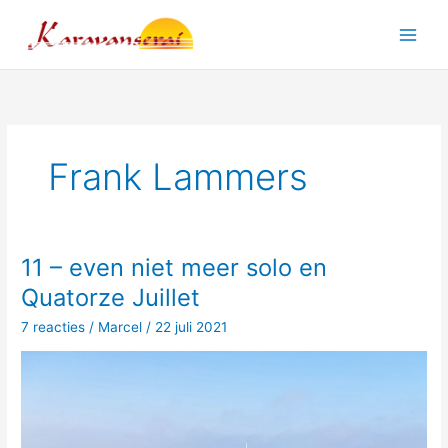
Ga
naar
Main
de
inhoud
Men
Frank Lammers
11 – even niet meer solo en
Quatorze Juillet
7 reacties
/
Marcel
/
22 juli 2021