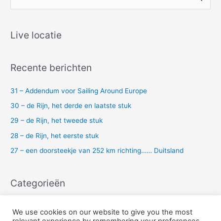
o
e
k
Live locatie
n
a
Recente berichten
a
r
31 – Addendum voor Sailing Around Europe
:
30 – de Rijn, het derde en laatste stuk
29 – de Rijn, het tweede stuk
28 – de Rijn, het eerste stuk
27 – een doorsteekje van 252 km richting…… Duitsland
Categorieën
Uncategorized
We use cookies on our website to give you the most