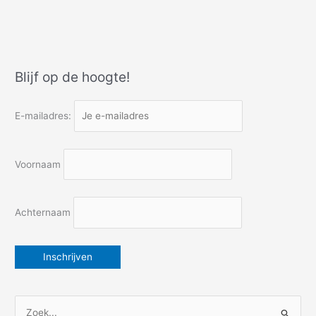
niet
meer
solo
en
Quatorze
Blijf op de hoogte!
Juillet
E-mailadres:
Voornaam
Achternaam
Z