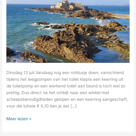
Dinsdag 13 juli Vandaag nog een rotklusje doen, vanochtend
tijdens het leegpompen van het toilet klapte een keerring uit
de toiletpomp en een werkend toilet aan boord is toch wel zo
prettig. Dus direct na het ontbijt naar een winkel met
scheepsbenodigdheden gelopen en een keerring aangeschaft,
voor die luttele € 6,10 kan je dat […]
11
Meer lezen »
–
even