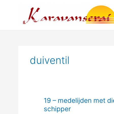
Ga
naar
de
inhoud
duiventil
19 – medelijden met d
schipper