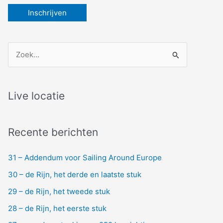
Z
o
e
k
Live locatie
n
a
Recente berichten
a
r
31 – Addendum voor Sailing Around Europe
:
30 – de Rijn, het derde en laatste stuk
29 – de Rijn, het tweede stuk
28 – de Rijn, het eerste stuk