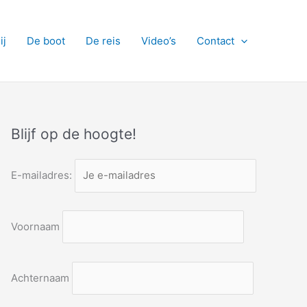
ij
De boot
De reis
Video’s
Contact
Blijf op de hoogte!
E-mailadres:
Voornaam
Achternaam