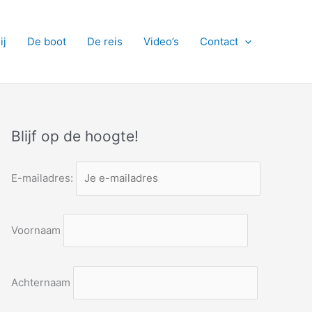
ij
De boot
De reis
Video’s
Contact
Blijf op de hoogte!
E-mailadres:
Voornaam
Achternaam