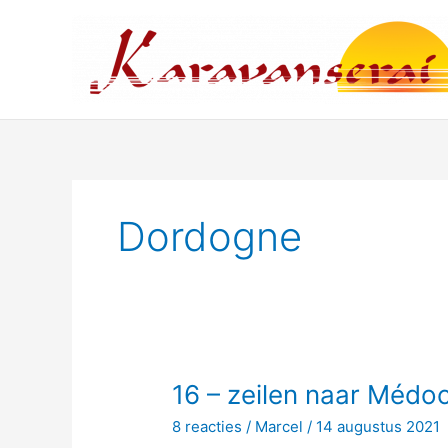
Ga
naar
de
inhoud
Dordogne
16 – zeilen naar Médo
8 reacties
/
Marcel
/
14 augustus 2021