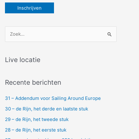
Z
o
e
k
Live locatie
n
a
Recente berichten
a
r
31 – Addendum voor Sailing Around Europe
:
30 – de Rijn, het derde en laatste stuk
29 – de Rijn, het tweede stuk
28 – de Rijn, het eerste stuk