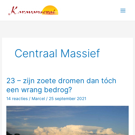
Ga
naar
Main
de
inhoud
Men
Centraal Massief
23 – zijn zoete dromen dan tóch
een wrang bedrog?
14 reacties
/
Marcel
/
25 september 2021