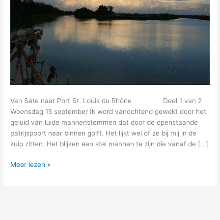
Van Sète naar Port St. Louis du Rhône Deel 1 van 2
Woensdag 15 september Ik word vanochtend gewekt door het
geluid van luide mannenstemmen dat door de openstaande
patrijspoort naar binnen golft. Het lijkt wel of ze bij mij in de
kuip zitten. Het blijken een stel mannen te zijn die vanaf de […]
23
Meer lezen »
–
zijn
zoete
dromen
dan