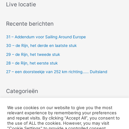
k
Live locatie
n
a
Recente berichten
a
r
31 – Addendum voor Sailing Around Europe
:
30 – de Rijn, het derde en laatste stuk
29 – de Rijn, het tweede stuk
28 – de Rijn, het eerste stuk
27 – een doorsteekje van 252 km richting…… Duitsland
Categorieën
Uncategorized
We use cookies on our website to give you the most
relevant experience by remembering your preferences
and repeat visits. By clicking “Accept All”, you consent to
the use of ALL the cookies. However, you may visit
Copyright © 2026 Sailing Karavanserai
"Cookie Settings" to provide a controlled consent.