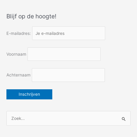
tóch
een
Blijf op de hoogte!
wrang
bedrog?
E-mailadres:
Voornaam
Achternaam
Z
o
e