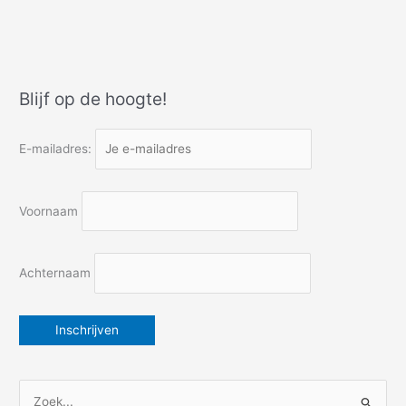
Dinan
over
de
rivier
de
Blijf op de hoogte!
Rance
E-mailadres:
Voornaam
Achternaam
Z