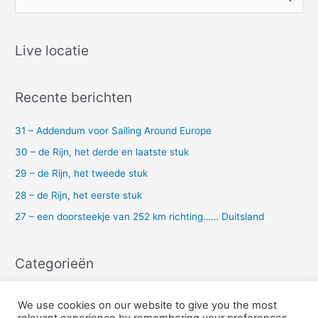
o
e
k
Live locatie
n
a
Recente berichten
a
r
31 – Addendum voor Sailing Around Europe
:
30 – de Rijn, het derde en laatste stuk
29 – de Rijn, het tweede stuk
28 – de Rijn, het eerste stuk
27 – een doorsteekje van 252 km richting…… Duitsland
Categorieën
Uncategorized
We use cookies on our website to give you the most