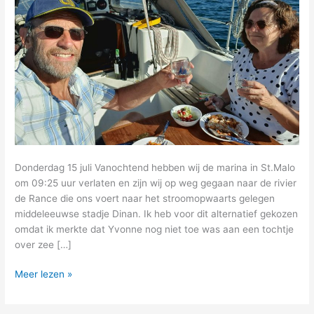
Donderdag 15 juli Vanochtend hebben wij de marina in St.Malo
om 09:25 uur verlaten en zijn wij op weg gegaan naar de rivier
de Rance die ons voert naar het stroomopwaarts gelegen
middeleeuwse stadje Dinan. Ik heb voor dit alternatief gekozen
omdat ik merkte dat Yvonne nog niet toe was aan een tochtje
over zee […]
12
Meer lezen »
–
naar