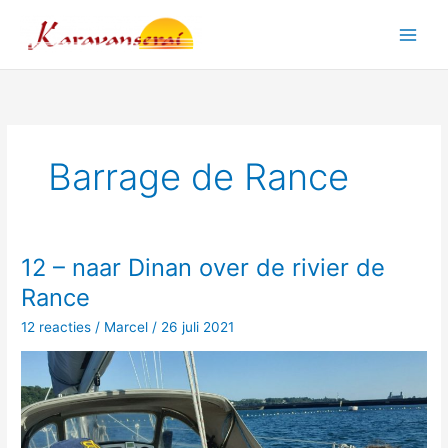
Ga
naar
Main
de
inhoud
Men
Barrage de Rance
12 – naar Dinan over de rivier de
Rance
12 reacties
/
Marcel
/
26 juli 2021