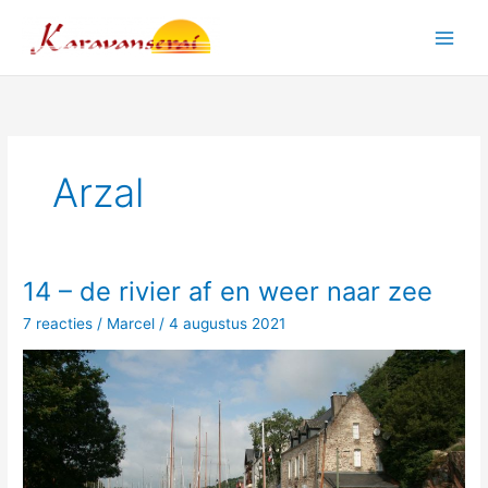
Ga
naar
Main
de
inhoud
Men
Arzal
14 – de rivier af en weer naar zee
7 reacties
/
Marcel
/
4 augustus 2021