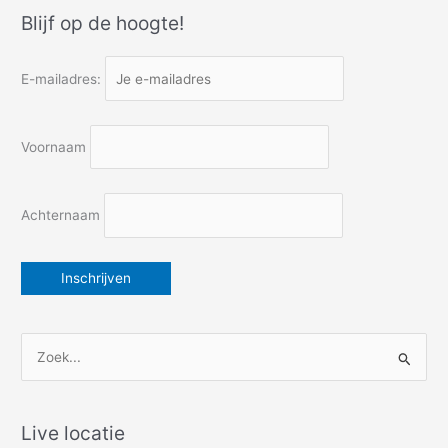
naar
Blijf op de hoogte!
zee
E-mailadres:
Voornaam
Achternaam
Z
o
e
k
Live locatie