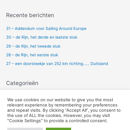
n
a
Recente berichten
a
r
31 – Addendum voor Sailing Around Europe
:
30 – de Rijn, het derde en laatste stuk
29 – de Rijn, het tweede stuk
28 – de Rijn, het eerste stuk
27 – een doorsteekje van 252 km richting…… Duitsland
Categorieën
Uncategorized
We use cookies on our website to give you the most
relevant experience by remembering your preferences
and repeat visits. By clicking “Accept All”, you consent to
the use of ALL the cookies. However, you may visit
Copyright © 2026 Sailing Karavanserai
"Cookie Settings" to provide a controlled consent.