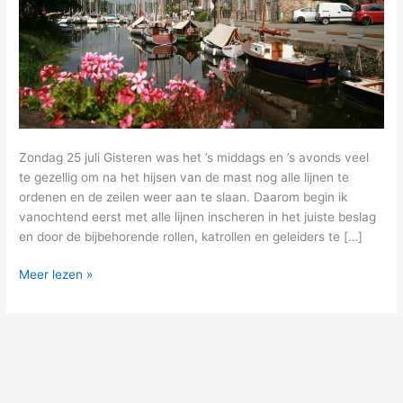
Zondag 25 juli Gisteren was het ’s middags en ’s avonds veel
te gezellig om na het hijsen van de mast nog alle lijnen te
ordenen en de zeilen weer aan te slaan. Daarom begin ik
vanochtend eerst met alle lijnen inscheren in het juiste beslag
en door de bijbehorende rollen, katrollen en geleiders te […]
14
Meer lezen »
–
de
rivier
af
en
weer