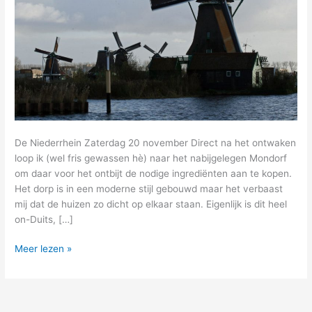
De Niederrhein Zaterdag 20 november Direct na het ontwaken
loop ik (wel fris gewassen hè) naar het nabijgelegen Mondorf
om daar voor het ontbijt de nodige ingrediënten aan te kopen.
Het dorp is in een moderne stijl gebouwd maar het verbaast
mij dat de huizen zo dicht op elkaar staan. Eigenlijk is dit heel
on-Duits, […]
30
Meer lezen »
–
de
Rijn,
het