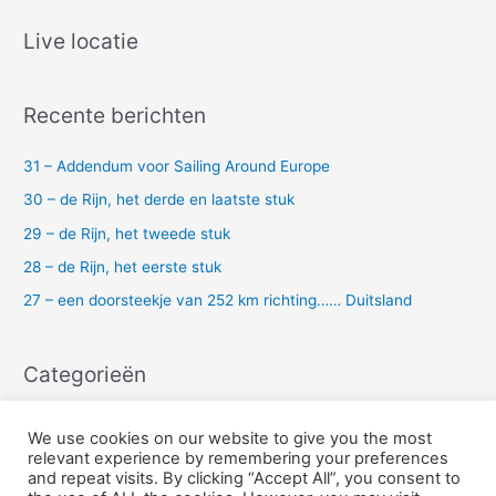
e
k
Live locatie
n
a
Recente berichten
a
r
31 – Addendum voor Sailing Around Europe
:
30 – de Rijn, het derde en laatste stuk
29 – de Rijn, het tweede stuk
28 – de Rijn, het eerste stuk
27 – een doorsteekje van 252 km richting…… Duitsland
Categorieën
Uncategorized
We use cookies on our website to give you the most
relevant experience by remembering your preferences
and repeat visits. By clicking “Accept All”, you consent to