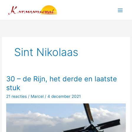
Ga
naar
Main
de
inhoud
Men
Sint Nikolaas
30 – de Rijn, het derde en laatste
stuk
21 reacties
/
Marcel
/
4 december 2021