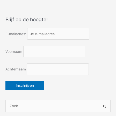
derde
en
laatste
Blijf op de hoogte!
stuk
E-mailadres:
Voornaam
Achternaam
Z
o