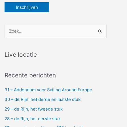
Z
o
e
k
Live locatie
n
a
Recente berichten
a
r
31 – Addendum voor Sailing Around Europe
:
30 – de Rijn, het derde en laatste stuk
29 – de Rijn, het tweede stuk
28 – de Rijn, het eerste stuk