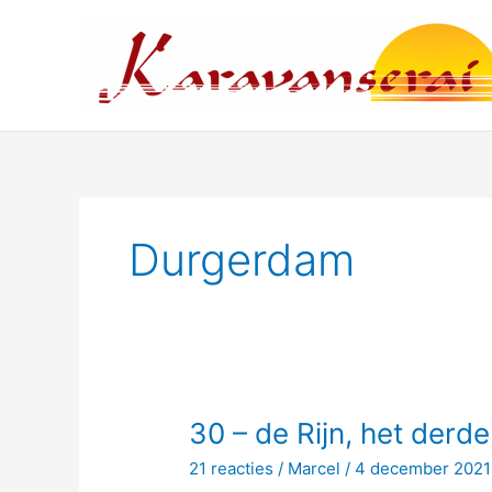
Ga
naar
de
inhoud
Durgerdam
30 – de Rijn, het derde
21 reacties
/
Marcel
/
4 december 2021