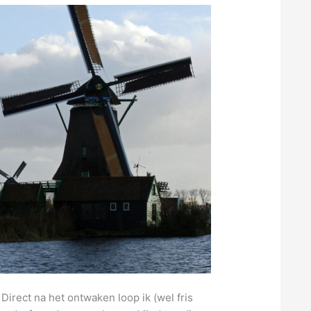
irect na het ontwaken loop ik (wel fris