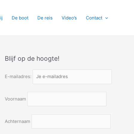
ij
De boot
De reis
Video’s
Contact
Blijf op de hoogte!
E-mailadres:
Voornaam
Achternaam