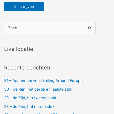
Z
o
e
k
Live locatie
n
a
Recente berichten
a
r
31 – Addendum voor Sailing Around Europe
:
30 – de Rijn, het derde en laatste stuk
29 – de Rijn, het tweede stuk
28 – de Rijn, het eerste stuk