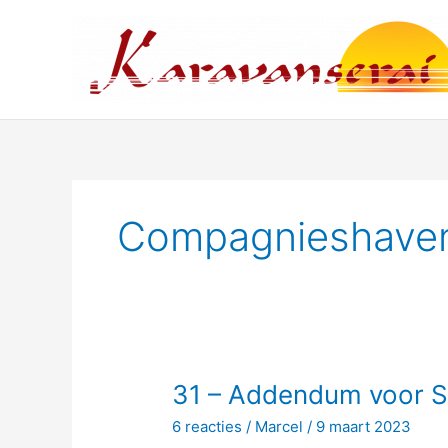
Ga
naar
de
inhoud
Compagnieshaven
31 – Addendum voor S
6 reacties
/
Marcel
/
9 maart 2023