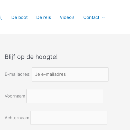
ij
De boot
De reis
Video’s
Contact
Blijf op de hoogte!
E-mailadres:
Voornaam
Achternaam